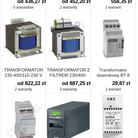
od 436,27
zł
od 452,20
zł
558,35
zł
5 wariantów
2 warianty
1 wariant
TRANSFORMATOR
TRANSFORMATOR Z
Transformator
230-400/115-230 V
FILTREM 230/400-
dzwonkowy BT-8
115/230
8/12/24V
od 822,22
zł
od 887,25
zł
29,87
zł
2 warianty
3 warianty
1 wariant