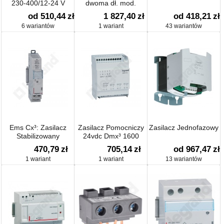
230-400/12-24 V
dwoma dł. mod.
od 510,44
zł
1 827,40
zł
od 418,21
zł
6 wariantów
1 wariant
43 wariantów
Ems Cx³: Zasilacz
Zasilacz Pomocniczy
Zasilacz Jednofazowy
Stabilizowany
24vdc Dmx³ 1600
230v/12v Dc
470,79
zł
705,14
zł
od 967,47
zł
1 wariant
1 wariant
13 wariantów