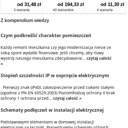
od 31,48
zł
od 194,33
zł
od 11,30
zł
3 warianty
40 wariantów
4 warianty
Z kompendium wiedzy
Czym podkreślić charakter pomieszczeń
Każdy remont mieszkania czy jego modernizacja niesie ze
sobą spore wydatki finansowe. Jeśli chcemy, aby nowy
wystrój naszego mieszkania zdecydowanie...
czytaj całość
»
Stopień szczelności IP w osprzęcie elektrycznym
Pierwszy znak (IPx0): zabezpieczenie przed ciałami stałymi
(zgodnie z PN-EN 60529:2003) PoziomRodzaj ochrony 0 brak
ochrony 1 ochrona przed...
czytaj całość »
Schematy podłączeń w instalacji elektrycznej
Podstawowymi elementami w domowej instalacji
elektrycznej są łączniki. Prezentujemy schematy różnych