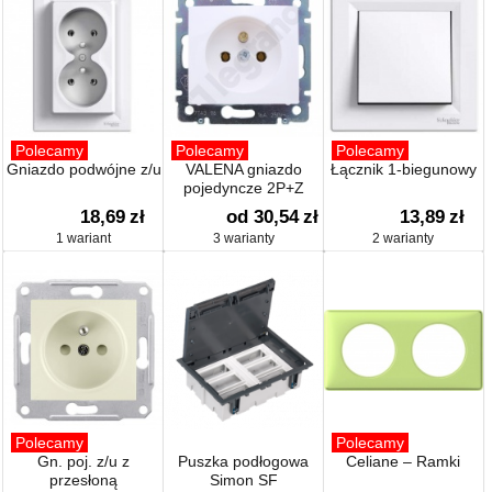
Polecamy
Polecamy
Polecamy
Gniazdo podwójne z/u
VALENA gniazdo
Łącznik 1-biegunowy
pojedyncze 2P+Z
18,69
zł
od 30,54
zł
13,89
zł
1 wariant
3 warianty
2 warianty
Polecamy
Polecamy
Gn. poj. z/u z
Puszka podłogowa
Celiane – Ramki
przesłoną
Simon SF