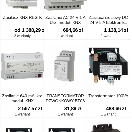
Zasilacz KNX REG-K
Zasilanie AC 24 V 1 A
Zasilacz sieciowy DC
Urz. moduł. KNX
24 V 5 A Elektronika
od 1 388,29
zł
694,66
zł
1 138,14
zł
3 warianty
1 wariant
1 wariant
Zasilanie 640 mA Urz.
TRANSFORMATOR
Transformator 100VA
moduł. KNX
DZWONKOWY BT08
2 567,57
zł
31,89
zł
488,66
zł
1 wariant
1 wariant
1 wariant