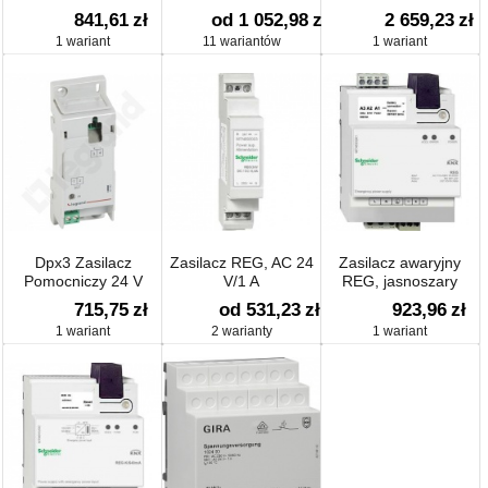
841,61
zł
od 1 052,98
zł
2 659,23
zł
1 wariant
11 wariantów
1 wariant
Dpx3 Zasilacz
Zasilacz REG, AC 24
Zasilacz awaryjny
Pomocniczy 24 V
V/1 A
REG, jasnoszary
Ac/dc
715,75
zł
od 531,23
zł
923,96
zł
1 wariant
2 warianty
1 wariant