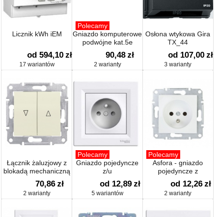
Polecamy
Licznik kWh iEM
Gniazdo komputerowe
Osłona wtykowa Gira
podwójne kat.5e
TX_44
od 594,10
zł
90,48
zł
od 107,00
zł
17 wariantów
2 warianty
3 warianty
Polecamy
Polecamy
Łącznik żaluzjowy z
Gniazdo pojedyncze
Asfora - gniazdo
blokadą mechaniczną
z/u
pojedyncze z
uziemieniem
70,86
zł
od 12,89
zł
od 12,26
zł
2 warianty
5 wariantów
2 warianty