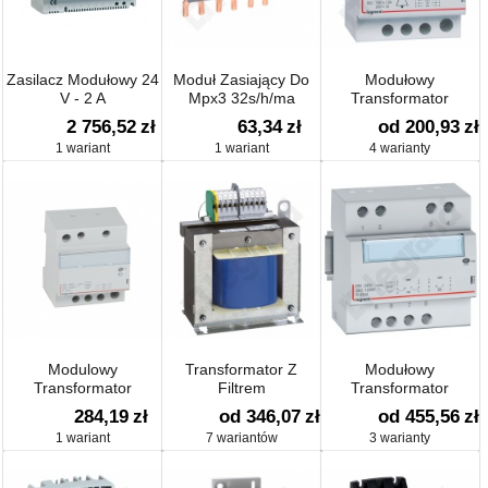
Zasilacz Modułowy 24
Moduł Zasiający Do
Modułowy
V - 2 A
Mpx3 32s/h/ma
Transformator
Dzwonkowy
2 756,52
zł
63,34
zł
od 200,93
zł
1 wariant
1 wariant
4 warianty
Modulowy
Transformator Z
Modułowy
Transformator
Filtrem
Transformator
Bezpieczeństwa Tr316
Bezpieczeństwa
284,19
zł
od 346,07
zł
od 455,56
zł
12/24 16va
1 wariant
7 wariantów
3 warianty