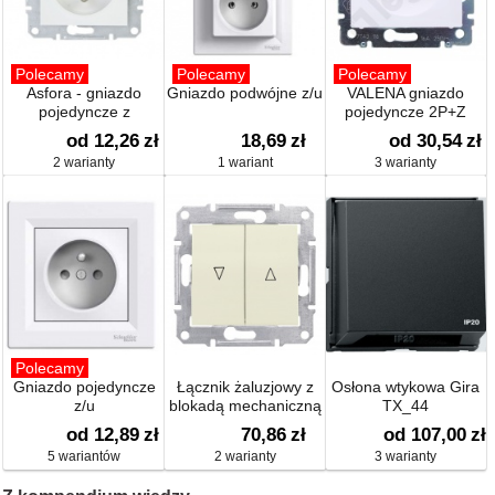
Polecamy
Polecamy
Polecamy
Asfora - gniazdo
Gniazdo podwójne z/u
VALENA gniazdo
pojedyncze z
pojedyncze 2P+Z
uziemieniem
od 12,26
zł
18,69
zł
od 30,54
zł
2 warianty
1 wariant
3 warianty
Polecamy
Gniazdo pojedyncze
Łącznik żaluzjowy z
Osłona wtykowa Gira
z/u
blokadą mechaniczną
TX_44
od 12,89
zł
70,86
zł
od 107,00
zł
5 wariantów
2 warianty
3 warianty