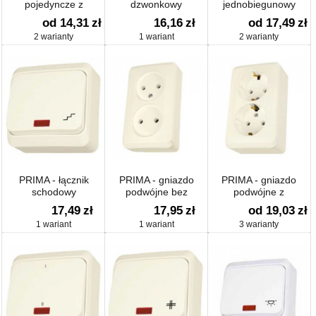
pojedyncze z
dzwonkowy
jednobiegunowy
uzienieniem
dwuobwodowy
od 14,31
zł
16,16
zł
od 17,49
zł
2 warianty
1 wariant
2 warianty
PRIMA - łącznik
PRIMA - gniazdo
PRIMA - gniazdo
schodowy
podwójne bez
podwójne z
jednobiegunowy
uziemienia
uziemieniem
17,49
zł
17,95
zł
od 19,03
zł
1 wariant
1 wariant
3 warianty