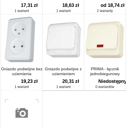
17,31
zł
18,63
zł
od 18,74
zł
1 wariant
1 wariant
2 warianty
Gniazdo podwójne bez
Gniazdo podwójne z
PRIMA - łącznik
uziemienia
uziemieniem
jednobiegunowy
19,23
zł
20,31
zł
Niedostępny
1 wariant
1 wariant
0 wariantów