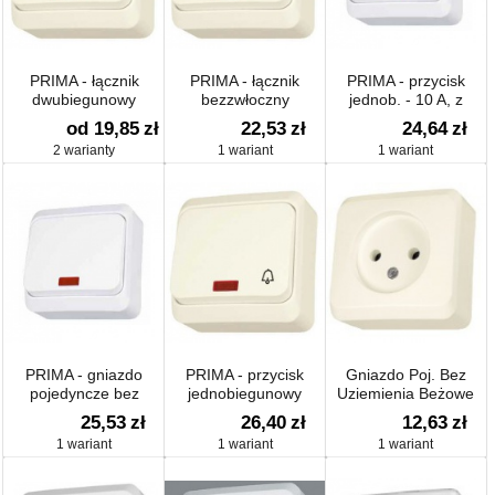
PRIMA - łącznik
PRIMA - łącznik
PRIMA - przycisk
dwubiegunowy
bezzwłoczny
jednob. - 10 A, z
podświetleniem,
od 19,85
zł
22,53
zł
24,64
zł
symbol oświetlenia,
2 warianty
1 wariant
1 wariant
biały
PRIMA - gniazdo
PRIMA - przycisk
Gniazdo Poj. Bez
pojedyncze bez
jednobiegunowy
Uziemienia Beżowe
uziemienia - 16 A,
Prima
25,53
zł
26,40
zł
12,63
zł
biały
1 wariant
1 wariant
1 wariant