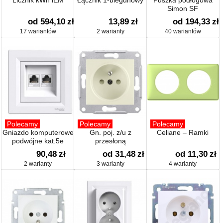
Licznik kWh iEM
Łącznik 1-biegunowy
Puszka podłogowa
Simon SF
od 594,10
zł
13,89
zł
od 194,33
zł
17 wariantów
2 warianty
40 wariantów
Polecamy
Polecamy
Polecamy
Gniazdo komputerowe
Gn. poj. z/u z
Celiane – Ramki
podwójne kat.5e
przesłoną
90,48
zł
od 31,48
zł
od 11,30
zł
2 warianty
3 warianty
4 warianty