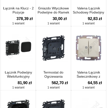
Łącznik na Klucz - 2
Gniazdo Wtyczkowe
Valena Łącznik
Pozycje
Podwójne do Ramek
Schodowy Podwójny
Wielokrotnych
Podświetlany Krem
378,39
zł
30,00
zł
92,83
zł
10ax-250~
1 wariant
1 wariant
1 wariant
Łącznik Podwójny
Termostat do
Valena Łącznik
Wielofunkcyjny
Ogrzewania
Świecznikowy z
Podłogowego
Podwójnym
81,90
zł
562,70
zł
64,55
zł
Wskaźnikiem (2
1 wariant
1 wariant
1 wariant
Wskaźniki) Krem
10ax-250~