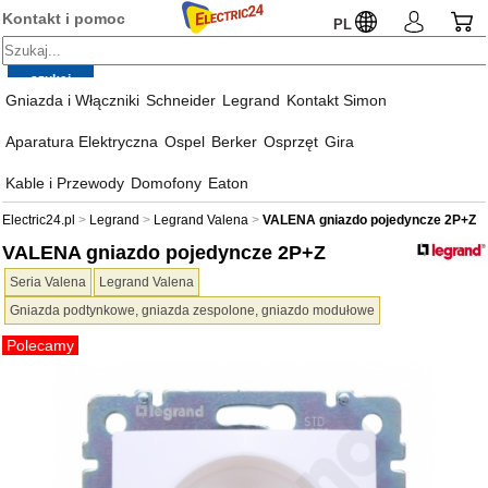
Kontakt i pomoc
PL
Gniazda i Włączniki
Schneider
Legrand
Kontakt Simon
Aparatura Elektryczna
Ospel
Berker
Osprzęt
Gira
Kable i Przewody
Domofony
Eaton
Electric24.pl
Legrand
Legrand Valena
VALENA gniazdo pojedyncze 2P+Z
VALENA gniazdo pojedyncze 2P+Z
Seria Valena
Legrand Valena
Gniazda podtynkowe, gniazda zespolone, gniazdo modułowe
Polecamy