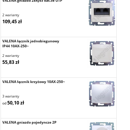
VALENA gniazdo 2xRJ45 kat.5e UTP
2 warianty
109,45 zł
VALENA łącznik jednobiegunowy
IP44 10AX-250~
2 warianty
55,83 zł
VALENA łącznik krzyżowy 10AX-250~
3 warianty
50,10 zł
od
VALENA gniazdo pojedyncze 2P