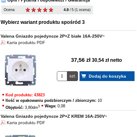
Opis / Pytania i odpowiedzi / Gwarancja
Ocena
4.8
/ 5 (1 ocena)
Wybierz wariant produktu spośród 3
Valena Gniazdo pojedyncze 2P+Z białe 16A-250V~
Karta produktu PDF
37,56 zł
30,54 zł netto
szt.
Kod produktu: 43823
Ilość w opakowaniu podzbiorczym / zbiorczym:
10
Waga:
0,08
3
Objętość:
3,80dm
Valena Gniazdo pojedyncze 2P+Z KREM 16A-250V~
Karta produktu PDF