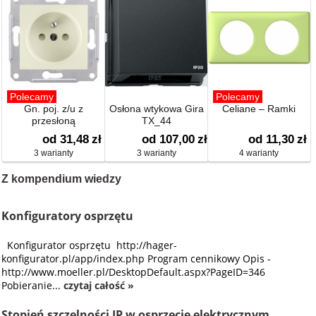
Polecamy
Polecamy
Gn. poj. z/u z
Osłona wtykowa Gira
Celiane – Ramki
przesłoną
TX_44
od 31,48
zł
od 107,00
zł
od 11,30
zł
3 warianty
3 warianty
4 warianty
Z kompendium wiedzy
Konfiguratory osprzętu
Konfigurator osprzętu http://hager-
konfigurator.pl/app/index.php Program cennikowy Opis -
http://www.moeller.pl/DesktopDefault.aspx?PageID=346
Pobieranie...
czytaj całość »
Stopień szczelności IP w osprzęcie elektrycznym