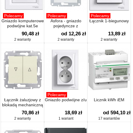
Polecamy
Polecamy
Polecamy
Gniazdo komputerowe
Asfora - gniazdo
Łącznik 1-biegunowy
podwójne kat.5e
pojedyncze z
uziemieniem
90,48
zł
od 12,26
zł
13,89
zł
2 warianty
2 warianty
2 warianty
Polecamy
Łącznik żaluzjowy z
Gniazdo podwójne z/u
Licznik kWh iEM
blokadą mechaniczną
70,86
zł
18,69
zł
od 594,10
zł
2 warianty
1 wariant
17 wariantów