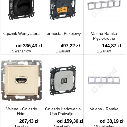
Łącznik Wentylatora
Termostat Pokojowy
Valena Ramka
Pięciokrotna
Pozioma/srebro
od 336,43
zł
497,22
zł
144,87
zł
5 wariantów
1 wariant
1 wariant
Valena - Gniazdo
Gniazdo Ładowania
Valena - Ramka
Hdmi
Usb Podwójne
267,43
zł
od 159,36
zł
od 38,19
zł
1 wariant
5 wariantów
15 wariantów