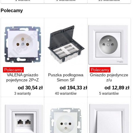
Polecamy
Polecamy
Polecamy
VALENA gniazdo
Puszka podłogowa
Gniazdo pojedyncze
pojedyncze 2P+Z
Simon SF
z/u
od 30,54
zł
od 194,33
zł
od 12,89
zł
3 warianty
40 wariantów
5 wariantów