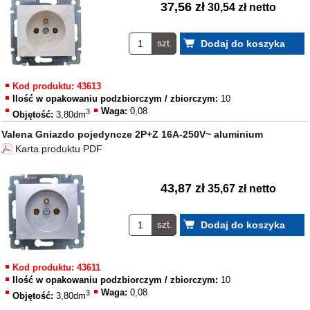
37,56 zł
30,54 zł netto
szt.
Kod produktu: 43613
Ilość w opakowaniu podzbiorczym / zbiorczym:
10
Waga:
0,08
3
Objętość:
3,80dm
Valena Gniazdo pojedyncze 2P+Z 16A-250V~ aluminium
Karta produktu PDF
43,87 zł
35,67 zł netto
szt.
Kod produktu: 43611
Ilość w opakowaniu podzbiorczym / zbiorczym:
10
Waga:
0,08
3
Objętość:
3,80dm