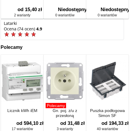
od 15,40
zł
Niedostępny
Niedostępny
2 warianty
0 wariantów
0 wariantów
Latarki
Ocena (74 ocen)
4.9
Polecamy
Polecamy
Licznik kWh iEM
Gn. poj. z/u z
Puszka podłogowa
przesłoną
Simon SF
od 594,10
zł
od 31,48
zł
od 194,33
zł
17 wariantów
3 warianty
40 wariantów