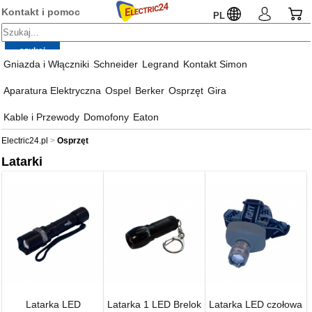
Kontakt i pomoc
PL
Gniazda i Włączniki
Schneider
Legrand
Kontakt Simon
Aparatura Elektryczna
Ospel
Berker
Osprzęt
Gira
Kable i Przewody
Domofony
Eaton
Electric24.pl
Osprzęt
Latarki
Latarka LED
Latarka 1 LED Brelok
Latarka LED czołowa