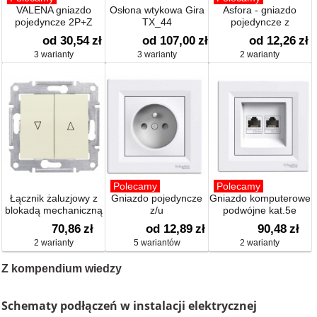
VALENA gniazdo
Osłona wtykowa Gira
Asfora - gniazdo
pojedyncze 2P+Z
TX_44
pojedyncze z
uziemieniem
od 30,54
zł
od 107,00
zł
od 12,26
zł
3 warianty
3 warianty
2 warianty
Polecamy
Polecamy
Łącznik żaluzjowy z
Gniazdo pojedyncze
Gniazdo komputerowe
blokadą mechaniczną
z/u
podwójne kat.5e
70,86
zł
od 12,89
zł
90,48
zł
2 warianty
5 wariantów
2 warianty
Z kompendium wiedzy
Schematy podłączeń w instalacji elektrycznej