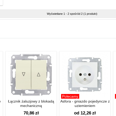
Wyświetlane 1 - 2 spośród 2 (1 produkt)
Polecamy
e
Łącznik żaluzjowy z blokadą
Asfora - gniazdo pojedyncze z
mechaniczną
uziemieniem
70,86
zł
od 12,26
zł