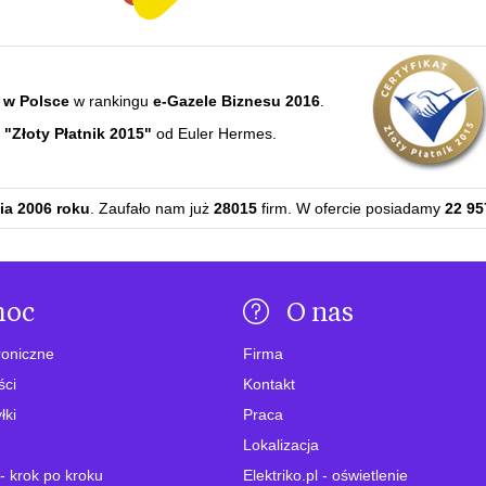
 w Polsce
w rankingu
e-Gazele Biznesu 2016
.
e
"Złoty Płatnik 2015"
od Euler Hermes.
ia 2006 roku
. Zaufało nam już
28015
firm. W ofercie posiadamy
22 95
moc
O nas
roniczne
Firma
ści
Kontakt
łki
Praca
Lokalizacja
- krok po kroku
Elektriko.pl - oświetlenie