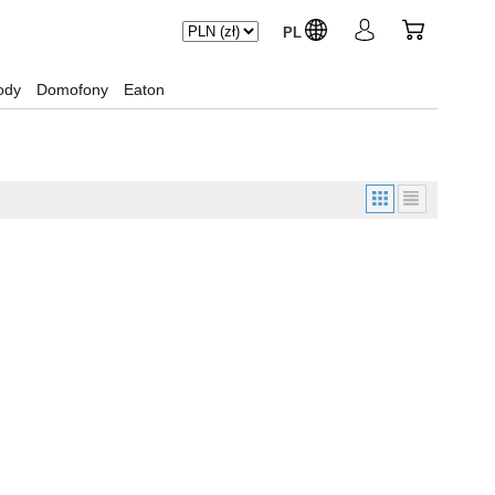
PL
ody
Domofony
Eaton