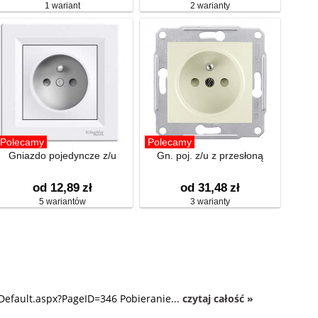
1 wariant
2 warianty
Polecamy
Polecamy
Gniazdo pojedyncze z/u
Gn. poj. z/u z przesłoną
od 12,89
zł
od 31,48
zł
5 wariantów
3 warianty
Default.aspx?PageID=346 Pobieranie...
czytaj całość »