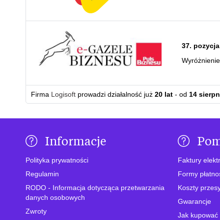
37. pozycja
Wyróżnieni
Firma
Logisoft
prowadzi działalność już
20 lat
- od
14 sierpn
Informacje
Po
Polityka prywatności
Faktury elekt
Regulamin
Formy płatno
RODO - Informacja dotycząca przetwarzania
Koszty przesy
danych osobowych
Gwarancje
Zwroty
Jak kupować 