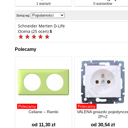
1 wariant
0 wariantów
Sortuj wg:
Schneider Merten D-Life
Ocena (25 ocen)
5
Polecamy
Polecamy
Polecamy
Celiane – Ramki
VALENA gniazdo pojedyncz
2P+Z
od 11,30
zł
od 30,54
zł