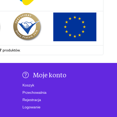
7
produktów.
Moje konto
Koszyk
Przechowalnia
Rejestracja
Logowanie