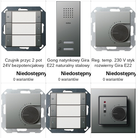
Czujnik przyc 2 pot
Gong natynkowy Gira
Reg. temp. 230 V styk
24V bezpotencjałowy
E22 naturalny stalowy
rozwierny Gira E22
Gira E22 kolor nat.
naturalny stalowy
Niedostępny
Niedostępny
Niedostępny
stalowy
0 wariantów
0 wariantów
0 wariantów