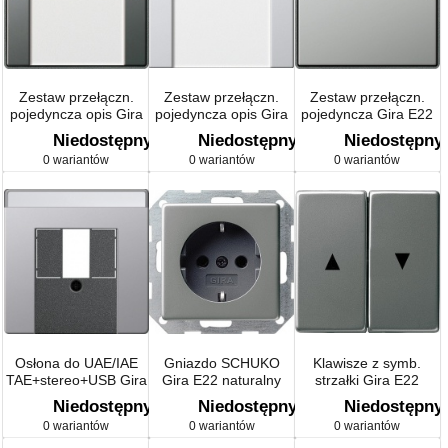
Zestaw przełączn.
Zestaw przełączn.
Zestaw przełączn.
pojedyncza opis Gira
pojedyncza opis Gira
pojedyncza Gira E22
E22 przezr./stal nierd.
E22 przezr./aluminium
naturalny stalowy
Niedostępny
Niedostępny
Niedostępny
0 wariantów
0 wariantów
0 wariantów
Osłona do UAE/IAE
Gniazdo SCHUKO
Klawisze z symb.
TAE+stereo+USB Gira
Gira E22 naturalny
strzałki Gira E22
E22
stalowy
naturalny stalowy
Niedostępny
Niedostępny
Niedostępny
0 wariantów
0 wariantów
0 wariantów