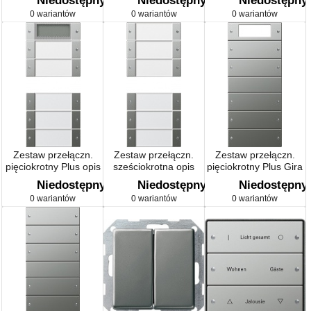
Niedostępny
Niedostępny
Niedostępny
stalowy
stalowy
stalowy
0 wariantów
0 wariantów
0 wariantów
Zestaw przełączn.
Zestaw przełączn.
Zestaw przełączn.
pięciokrotny Plus opis
sześciokrotna opis
pięciokrotny Plus Gira
Gira E22 przezr./stal
Gira E22 przezr./stal
E22 naturalny stalowy
Niedostępny
Niedostępny
Niedostępny
nierd.
nierd.
0 wariantów
0 wariantów
0 wariantów