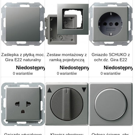
Zaślepka z płytką moc.
Zestaw montażowy z
Gniazdo SCHUKO z
Gira E22 naturalny
ramką pojedynczą
ochr.dz. Gira E22
stalowy
Gira E22 naturalny
naturalny stalowy
Niedostępny
Niedostępny
Niedostępny
stalowy
0 wariantów
0 wariantów
0 wariantów
Gniazdo wtyczkowe
Klawisz obrotowy
Osłona ściemn. obr.