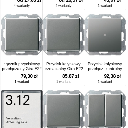
od 17,08
zł
od 28,57
zł
43,07
zł
4 warianty
4 warianty
1 wariant
Łącznik przyciskowy
Przycisk kołyskowy
Przycisk kołyskowy
przełączalny Gira E22
przełączalny Gira E22
przełącz. kontrolny
Gira E22
79,30
zł
85,87
zł
92,38
zł
1 wariant
1 wariant
1 wariant