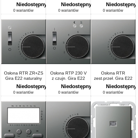
naturalny stalowy
naturalny stalowy
przezr./stal nierd.
Niedostępny
Niedostępny
Niedostępny
0 wariantów
0 wariantów
0 wariantów
Osłona RTR ZR+ZS
Osłona RTP 230 V
Osłona RTR
Gira E22 naturalny
z czujn. Gira E22
zest.przeł. Gira E22
stalowy
naturalny stalowy
naturalny stalowy
Niedostępny
Niedostępny
Niedostępny
0 wariantów
0 wariantów
0 wariantów