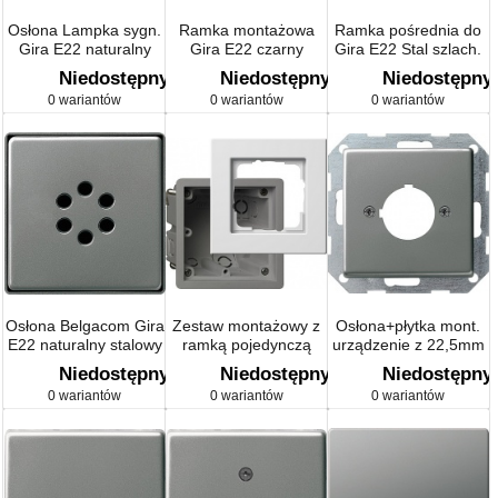
Osłona Lampka sygn.
Ramka montażowa
Ramka pośrednia do
Gira E22 naturalny
Gira E22 czarny
Gira E22 Stal szlach.
stalowy
matowy
20 21
Niedostępny
Niedostępny
Niedostępny
0 wariantów
0 wariantów
0 wariantów
Osłona Belgacom Gira
Zestaw montażowy z
Osłona+płytka mont.
E22 naturalny stalowy
ramką pojedynczą
urządzenie z 22,5mm
Gira E22 biały
Gira E22 naturalny
Niedostępny
Niedostępny
Niedostępny
stalowy
0 wariantów
0 wariantów
0 wariantów