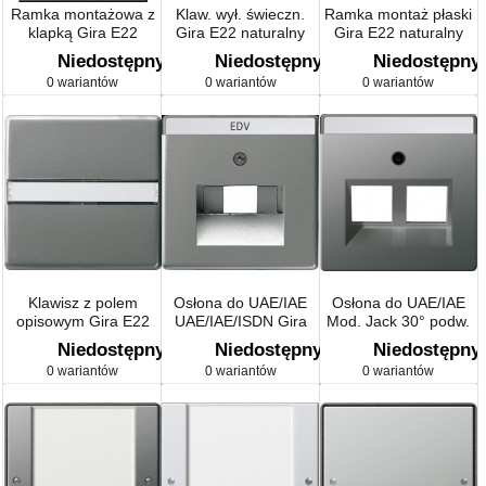
Ramka montażowa z
Klaw. wył. świeczn.
Ramka montaż płaski
klapką Gira E22
Gira E22 naturalny
Gira E22 naturalny
naturalny stalowy
stalowy
stalowy
Niedostępny
Niedostępny
Niedostępny
0 wariantów
0 wariantów
0 wariantów
Klawisz z polem
Osłona do UAE/IAE
Osłona do UAE/IAE
opisowym Gira E22
UAE/IAE/ISDN Gira
Mod. Jack 30° podw.
naturalny stalowy
E22 naturalny stalowy
Gira E22 naturalny
Niedostępny
Niedostępny
Niedostępny
stalowy
0 wariantów
0 wariantów
0 wariantów