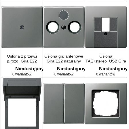
Osłona z przew.i
Osłona gn. antenowe
Osłona
p.rozg. Gira E22
Gira E22 naturalny
TAE+stereo+USB Gira
naturalny stalowy
stalowy
E22 naturalny stalowy
Niedostępny
Niedostępny
Niedostępny
0 wariantów
0 wariantów
0 wariantów