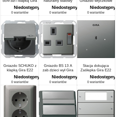
ochr.dzi i klapką Gira
naturalny stalowy
Gniazdo wtyczkowe
E22 naturalny stalowy
Gira E22 naturalny
Niedostępny
Niedostępny
Niedostępny
stalowy
0 wariantów
0 wariantów
0 wariantów
Gniazdo SCHUKO z
Gniazdo BS 13 A
Stacja dokująca
klapką Gira E22
zab.dzieci wył Gira
Zaślepka Gira E22
naturalny stalowy
E22 naturalny stalowy
naturalny stalowy
Niedostępny
Niedostępny
Niedostępny
0 wariantów
0 wariantów
0 wariantów