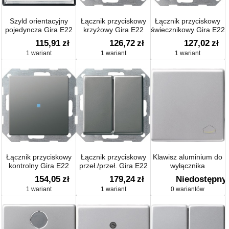
Szyld orientacyjny
Łącznik przyciskowy
Łącznik przyciskowy
pojedyncza Gira E22
krzyżowy Gira E22
świecznikowy Gira E22
115,91
zł
126,72
zł
127,02
zł
1 wariant
1 wariant
1 wariant
Łącznik przyciskowy
Łącznik przyciskowy
Klawisz aluminium do
kontrolny Gira E22
przeł./przeł. Gira E22
wyłącznika
kołyskowego i
154,05
zł
179,24
zł
Niedostępny
przycisku kołyskowego
1 wariant
1 wariant
0 wariantów