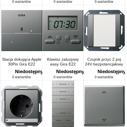
0 wariantów
0 wariantów
0 wariantów
Stacja dokująca Apple
Klawisz żaluzjowy
Czujnik przyc 2 poj
30Pin Gira E22
easy Gira E22
24V bezpotencjałowy
naturalny stalowy
naturalny stalowy
Gira E22 kolor nat.
Niedostępny
Niedostępny
Niedostępny
stalowy
0 wariantów
0 wariantów
0 wariantów