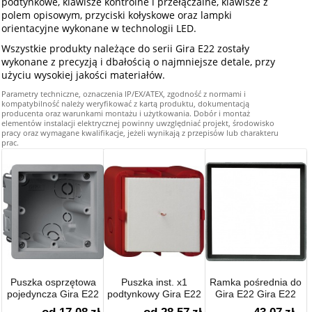
podtynkowe, klawisze kontrolne i przełączalne, klawisze z
polem opisowym, przyciski kołyskowe oraz lampki
orientacyjne wykonane w technologii LED.
Wszystkie produkty należące do serii Gira E22 zostały
wykonane z precyzją i dbałością o najmniejsze detale, przy
użyciu wysokiej jakości materiałów.
Parametry techniczne, oznaczenia IP/EX/ATEX, zgodność z normami i
kompatybilność należy weryfikować z kartą produktu, dokumentacją
producenta oraz warunkami montażu i użytkowania. Dobór i montaż
elementów instalacji elektrycznej powinny uwzględniać projekt, środowisko
pracy oraz wymagane kwalifikacje, jeżeli wynikają z przepisów lub charakteru
prac.
Puszka osprzętowa
Puszka inst. x1
Ramka pośrednia do
pojedyncza Gira E22
podtynkowy Gira E22
Gira E22 Gira E22