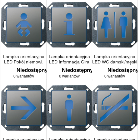
Lampka orientacyjna
Lampka orientacyjna
Lampka orientacyjna
LED Pokój niemowl.
LED Informacja Gira
LED WC damski/męski
Gira E22 naturalny
E22 naturalny stalowy
Gira E22 naturalny
Niedostępny
Niedostępny
Niedostępny
stalowy
stalowy
0 wariantów
0 wariantów
0 wariantów
Lampka orientacyjna
Lampka orientacyjna
Lampka orientacyjna