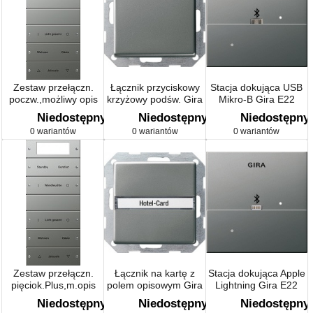
Zestaw przełączn.
Łącznik przyciskowy
Stacja dokująca USB
poczw.,możliwy opis
krzyżowy podśw. Gira
Mikro-B Gira E22
Gira E22 naturalny
E22 naturalny stalowy
naturalny stalowy
Niedostępny
Niedostępny
Niedostępny
stalowy
0 wariantów
0 wariantów
0 wariantów
Zestaw przełączn.
Łącznik na kartę z
Stacja dokująca Apple
pięciok.Plus,m.opis
polem opisowym Gira
Lightning Gira E22
Gira E22 naturalny
E22 naturalny stalowy
naturalny stalowy
Niedostępny
Niedostępny
Niedostępny
stalowy