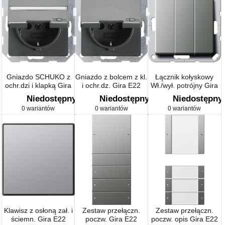
Gniazdo SCHUKO z
Gniazdo z bolcem z kl.
Łącznik kołyskowy
ochr.dzi i klapką Gira
i ochr.dz. Gira E22
Wł./wył. potrójny Gira
E22 naturalny stalowy
naturalny stalowy
E22 naturalny stalowy
Niedostępny
Niedostępny
Niedostępny
0 wariantów
0 wariantów
0 wariantów
Klawisz z osłoną zał. i
Zestaw przełączn.
Zestaw przełączn.
ściemn. Gira E22
poczw. Gira E22
poczw. opis Gira E22