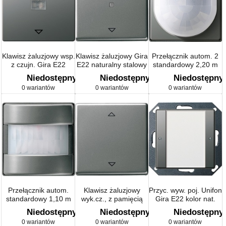
Klawisz żaluzjowy wsp.
Klawisz żaluzjowy Gira
Przełącznik autom. 2
z czujn. Gira E22
E22 naturalny stalowy
standardowy 2,20 m
naturalny stalowy
Gira E22 kolor nat.
Niedostępny
Niedostępny
Niedostępny
stalowy
0 wariantów
0 wariantów
0 wariantów
Przełącznik autom.
Klawisz żaluzjowy
Przyc. wyw. poj. Unifon
standardowy 1,10 m
wyk.cz., z pamięcią
Gira E22 kolor nat.
Gira E22 kolor nat.
Gira E22 naturalny
stalowy
Niedostępny
Niedostępny
Niedostępny
stalowy
stalowy
0 wariantów
0 wariantów
0 wariantów