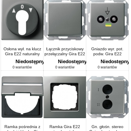
Osłona wył. na klucz
Łącznik przyciskowy
Gniazdo wyr. pot.
Gira E22 naturalny
przełączalny Gira E22
podw. Gira E22
stalowy
naturalny stalowy
naturalny stalowy
Niedostępny
Niedostępny
Niedostępny
0 wariantów
0 wariantów
0 wariantów
Ramka pośrednia z
Ramka Gira E22
Gn. głośn. stereo