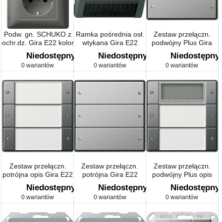
Podw. gn. SCHUKO z
Ramka pośrednia osł.
Zestaw przełączn.
ochr.dz. Gira E22 kolor
wtykana Gira E22
podwójny Plus Gira
nat. stalowy
naturalny stalowy
E22 naturalny stalowy
Niedostępny
Niedostępny
Niedostępny
0 wariantów
0 wariantów
0 wariantów
Zestaw przełączn.
Zestaw przełączn.
Zestaw przełączn.
potrójna opis Gira E22
potrójna Gira E22
podwójny Plus opis
przezr./stal nierd.
naturalny stalowy
Gira E22 przezr./stal
Niedostępny
Niedostępny
Niedostępny
nierd.
0 wariantów
0 wariantów
0 wariantów