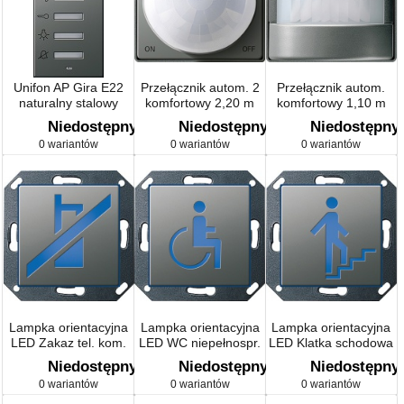
Unifon AP Gira E22
Przełącznik autom. 2
Przełącznik autom.
naturalny stalowy
komfortowy 2,20 m
komfortowy 1,10 m
Gira E22 kolor nat.
Gira E22 kolor nat.
Niedostępny
Niedostępny
Niedostępny
stalowy
stalowy
0 wariantów
0 wariantów
0 wariantów
Lampka orientacyjna
Lampka orientacyjna
Lampka orientacyjna
LED Zakaz tel. kom.
LED WC niepełnospr.
LED Klatka schodowa
Gira E22 naturalny
Gira E22 naturalny
Gira E22 naturalny
Niedostępny
Niedostępny
Niedostępny
stalowy
stalowy
stalowy
0 wariantów
0 wariantów
0 wariantów