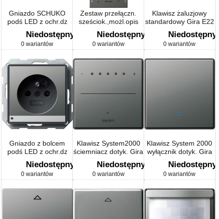
Gniazdo SCHUKO
Zestaw przełączn.
Klawisz żaluzjowy
podś LED z ochr.dz
sześciok.,możl.opis
standardowy Gira E22
Gira E22 kolor nat.
Gira E22 naturalny
naturalny stalowy
Niedostępny
Niedostępny
Niedostępny
stalowy
stalowy
0 wariantów
0 wariantów
0 wariantów
Gniazdo z bolcem
Klawisz System2000
Klawisz System 2000
podś LED z ochr.dz
ściemniacz dotyk. Gira
wyłącznik dotyk. Gira
Gira E22 kolor nat.
E22 kolor nat. stalowy
E22 kolor nat. stalowy
Niedostępny
Niedostępny
Niedostępny
stalowy
0 wariantów
0 wariantów
0 wariantów