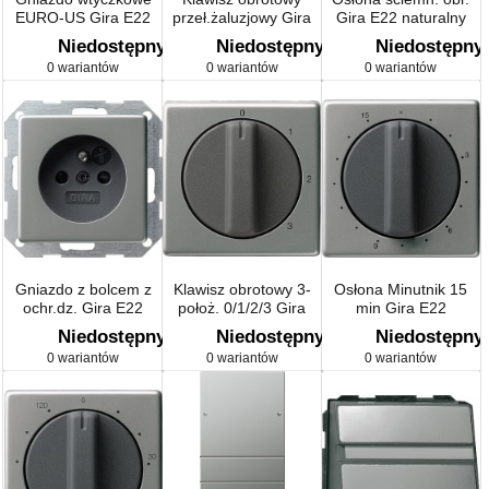
EURO-US Gira E22
przeł.żaluzjowy Gira
Gira E22 naturalny
kolor nat. stalowy
E22 naturalny stalowy
stalowy
Niedostępny
Niedostępny
Niedostępny
0 wariantów
0 wariantów
0 wariantów
Gniazdo z bolcem z
Klawisz obrotowy 3-
Osłona Minutnik 15
ochr.dz. Gira E22
położ. 0/1/2/3 Gira
min Gira E22
naturalny stalowy
E22 naturalny stalowy
naturalny stalowy
Niedostępny
Niedostępny
Niedostępny
0 wariantów
0 wariantów
0 wariantów