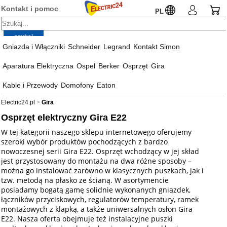
Kontakt i pomoc
PL
Gniazda i Włączniki
Schneider
Legrand
Kontakt Simon
Aparatura Elektryczna
Ospel
Berker
Osprzęt
Gira
Kable i Przewody
Domofony
Eaton
Electric24.pl
Gira
Osprzęt elektryczny Gira E22
W tej kategorii naszego sklepu internetowego oferujemy
szeroki wybór produktów pochodzących z bardzo
nowoczesnej serii Gira E22. Osprzęt wchodzący w jej skład
jest przystosowany do montażu na dwa różne sposoby –
można go instalować zarówno w klasycznych puszkach, jak i
tzw. metodą na płasko ze ścianą. W asortymencie
posiadamy bogatą gamę solidnie wykonanych gniazdek,
łączników przyciskowych, regulatorów temperatury, ramek
montażowych z klapką, a także uniwersalnych osłon Gira
E22. Nasza oferta obejmuje też instalacyjne puszki