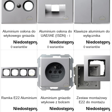
Aluminium osłona do
Aluminium osłona do
Klawisze aluminium do
wtykowego gniazda
UAE/IAE (ISDN) - i
wyłącznika
antenowego
sieciowych gniazd
kołyskowego i
Niedostępny
Niedostępny
Niedostępny
przyłączeniowych
przycisku kołyskowego
0 wariantów
0 wariantów
0 wariantów
Ramka E22 Aluminium
Aluminium gniazdo
Zestaw montażowy
wtykowe z bolcem
E22 do montażu
ochronnym 16 A 250 V
płaskiego z ramką i
Niedostępny
Niedostępny
Niedostępny
puszką instalacyjną