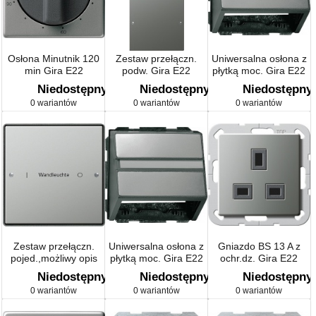
Osłona Minutnik 120
Zestaw przełączn.
Uniwersalna osłona z
min Gira E22
podw. Gira E22
płytką moc. Gira E22
naturalny stalowy
naturalny stalowy
naturalny stalowy
Niedostępny
Niedostępny
Niedostępny
0 wariantów
0 wariantów
0 wariantów
Zestaw przełączn.
Uniwersalna osłona z
Gniazdo BS 13 A z
pojed.,możliwy opis
płytką moc. Gira E22
ochr.dz. Gira E22
Gira E22 naturalny
naturalny stalowy
naturalny stalowy
Niedostępny
Niedostępny
Niedostępny
stalowy
0 wariantów
0 wariantów
0 wariantów