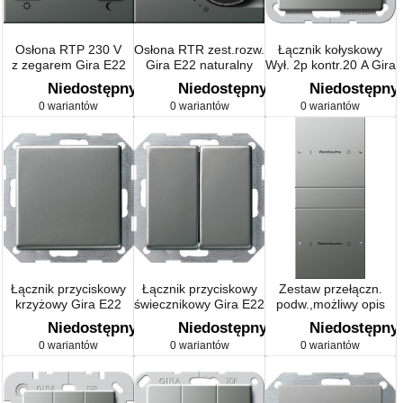
Osłona RTP 230 V
Osłona RTR zest.rozw.
Łącznik kołyskowy
z zegarem Gira E22
Gira E22 naturalny
Wył. 2p kontr.20 A Gira
naturalny stalowy
stalowy
E22
Niedostępny
Niedostępny
Niedostępny
0 wariantów
0 wariantów
0 wariantów
Łącznik przyciskowy
Łącznik przyciskowy
Zestaw przełączn.
krzyżowy Gira E22
świecznikowy Gira E22
podw.,możliwy opis
naturalny stalowy
Gira E22 naturalny
Niedostępny
Niedostępny
Niedostępny
stalowy
0 wariantów
0 wariantów
0 wariantów