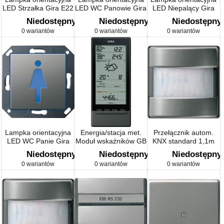
LED Strzałka Gira E22
LED WC Panowie Gira
LED Niepalący Gira
naturalny stalowy
E22 naturalny stalowy
E22 naturalny stalowy
Niedostępny
Niedostępny
Niedostępny
0 wariantów
0 wariantów
0 wariantów
Lampka orientacyjna
Energia/stacja met.
Przełącznik autom.
LED WC Panie Gira
Moduł wskaźników GB
KNX standard 1,1m
E22 naturalny stalowy
Gira E22 kolor nat.
Gira E22 kolor nat.
Niedostępny
Niedostępny
Niedostępny
stalowy
stalowy
0 wariantów
0 wariantów
0 wariantów