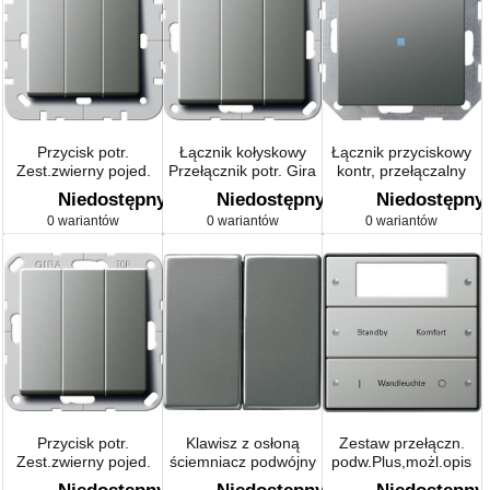
Przycisk potr.
Łącznik kołyskowy
Łącznik przyciskowy
Zest.zwierny pojed.
Przełącznik potr. Gira
kontr, przełączalny
Gira E22 BS 80
E22 naturalny stalowy
Gira E22 naturalny
Niedostępny
Niedostępny
Niedostępny
naturalny stalowy
stalowy
0 wariantów
0 wariantów
0 wariantów
Przycisk potr.
Klawisz z osłoną
Zestaw przełączn.
Zest.zwierny pojed.
ściemniacz podwójny
podw.Plus,możl.opis
Gira E22 naturalny
Gira E22 naturalny
Gira E22 naturalny