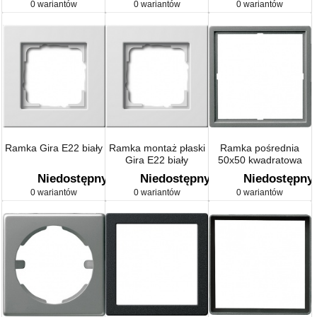
0 wariantów
0 wariantów
0 wariantów
aluminium
Ramka Gira E22 biały
Ramka montaż płaski
Ramka pośrednia
Gira E22 biały
50x50 kwadratowa
Gira E22 kolor nat.
Niedostępny
Niedostępny
Niedostępny
stalowy
0 wariantów
0 wariantów
0 wariantów