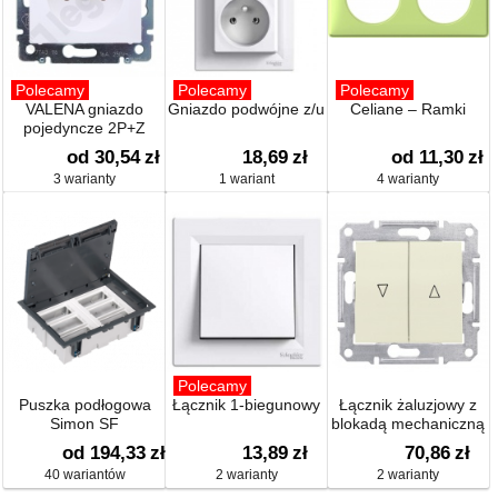
Polecamy
Polecamy
Polecamy
VALENA gniazdo
Gniazdo podwójne z/u
Celiane – Ramki
pojedyncze 2P+Z
od 30,54
zł
18,69
zł
od 11,30
zł
3 warianty
1 wariant
4 warianty
Polecamy
Puszka podłogowa
Łącznik 1-biegunowy
Łącznik żaluzjowy z
Simon SF
blokadą mechaniczną
od 194,33
zł
13,89
zł
70,86
zł
40 wariantów
2 warianty
2 warianty