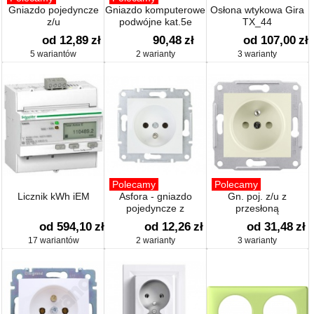
Gniazdo pojedyncze
Gniazdo komputerowe
Osłona wtykowa Gira
z/u
podwójne kat.5e
TX_44
od 12,89
zł
90,48
zł
od 107,00
zł
5 wariantów
2 warianty
3 warianty
Polecamy
Polecamy
Licznik kWh iEM
Asfora - gniazdo
Gn. poj. z/u z
pojedyncze z
przesłoną
uziemieniem
od 594,10
zł
od 12,26
zł
od 31,48
zł
17 wariantów
2 warianty
3 warianty