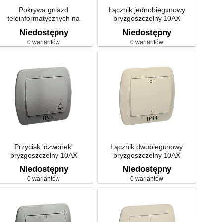
Pokrywa gniazd
Łącznik jednobiegunowy
teleinformatycznych na
bryzgoszczelny 10AX
Keystone płaska podwójna
Niedostępny
Niedostępny
0 wariantów
0 wariantów
Przycisk 'dzwonek'
Łącznik dwubiegunowy
bryzgoszczelny 10AX
bryzgoszczelny 10AX
Niedostępny
Niedostępny
0 wariantów
0 wariantów