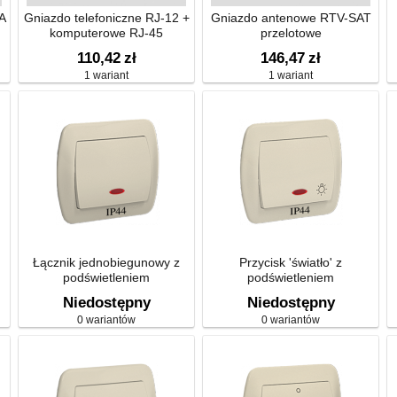
A
Gniazdo telefoniczne RJ-12 +
Gniazdo antenowe RTV-SAT
komputerowe RJ-45
przelotowe
110,42
zł
146,47
zł
1 wariant
1 wariant
Łącznik jednobiegunowy z
Przycisk 'światło' z
podświetleniem
podświetleniem
bryzgoszczelny 10AX
bryzgoszczelny 10AX
Niedostępny
Niedostępny
0 wariantów
0 wariantów