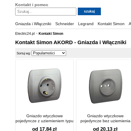
Kontakt i pomoc
Gniazda i Włączniki
Schneider
Legrand
Kontakt Simon
A
Electric24.pl
Kontakt Simon
Kontakt Simon AKORD - Gniazda i Włączniki
Sortuj wg:
Gniazdo wtyczkowe
Gniazdo wtyczkowe
pojedyncze z uziemieniem typu
pojedyncze bez uziemienia
Schuko
16A
od 17,84
zł
od 20,13
zł