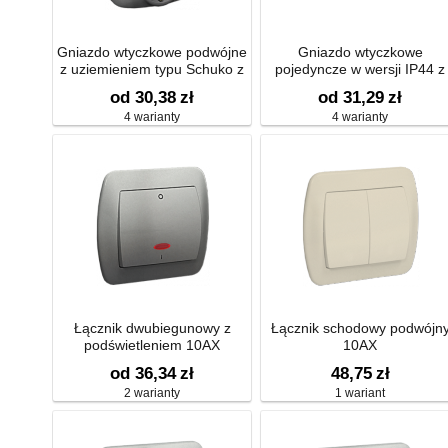
Gniazdo wtyczkowe podwójne
Gniazdo wtyczkowe
z uziemieniem typu Schuko z
pojedyncze w wersji IP44 z
przesłonami torów prądowych
przesłonami torów prądowych
od 30,38
zł
od 31,29
zł
16A
klapka w kolorze
4 warianty
4 warianty
transparentnym
Łącznik dwubiegunowy z
Łącznik schodowy podwójn
podświetleniem 10AX
10AX
od 36,34
zł
48,75
zł
2 warianty
1 wariant