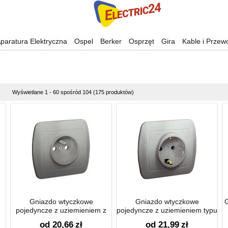
paratura Elektryczna
Ospel
Berker
Osprzęt
Gira
Kable i Przew
Wyświetlane 1 - 60 spośród 104 (175 produktów)
Gniazdo wtyczkowe
Gniazdo wtyczkowe
pojedyncze z uziemieniem z
pojedyncze z uziemieniem typu
przesłonami torów prądowych
Schuko z przesłonami torów
od 20,66
zł
od 21,99
zł
16A
prądowych