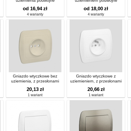
uziemienia podwójne
uziemieniem podwójne
od 16,94
zł
od 18,00
zł
4 warianty
4 warianty
Gniazdo wtyczkowe bez
Gniazdo wtyczkowe z
uziemienia, z przesłonami
uziemieniem, z przesłonami
torów prądowych
torów prądowych
20,13
zł
20,66
zł
1 wariant
1 wariant