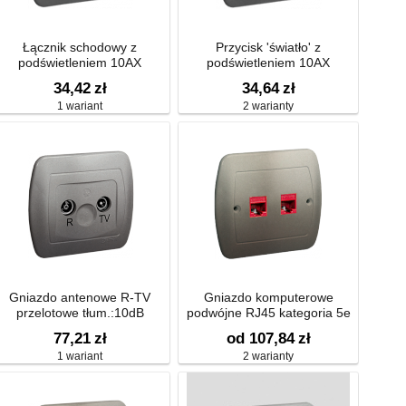
Łącznik schodowy z
Przycisk 'światło' z
podświetleniem 10AX
podświetleniem 10AX
34,42
zł
34,64
zł
1 wariant
2 warianty
Gniazdo antenowe R-TV
Gniazdo komputerowe
przelotowe tłum.:10dB
podwójne RJ45 kategoria 5e
77,21
zł
od 107,84
zł
1 wariant
2 warianty