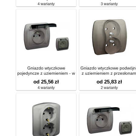
4 warianty
3 warianty
Gniazdo wtyczkowe
Gniazdo wtyczkowe podwójn
pojedyncze z uziemieniem - w
z uziemieniem z przesłonam
wersji IP44 - klapka z kolorze
16A
od 25,56
zł
od 25,83
zł
transparentnym 16A
4 warianty
2 warianty