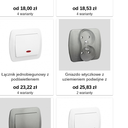
od 18,00
zł
od 18,53
zł
4 warianty
4 warianty
Łącznik jednobiegunowy z
Gniazdo wtyczkowe z
podświetleniem
uziemieniem podwójne z
przesłonami torów prądowych
od 23,22
zł
od 25,83
zł
4 warianty
2 warianty