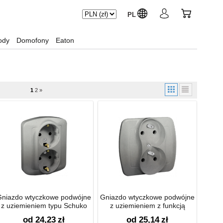
PL
ody
Domofony
Eaton
1
2
»
Gniazdo wtyczkowe podwójne
Gniazdo wtyczkowe podwójne
z uziemieniem typu Schuko
z uziemieniem z funkcją
16A
niezmienności faz 16A
od 24,23
zł
od 25,14
zł