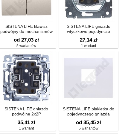
SISTENA LIFE klawisz
SISTENA LIFE gniazdo
podwójny do mechanizmów
wtyczkowe pojedyncze
podświetlanych
od 27,03
zł
27,14
zł
5 wariantów
1 wariant
SISTENA LIFE gniazdo
SISTENA LIFE plakietka do
podwójne 2x2P
pojedynczego gniazda
telefonicznego
35,41
zł
od 35,45
zł
1 wariant
5 wariantów