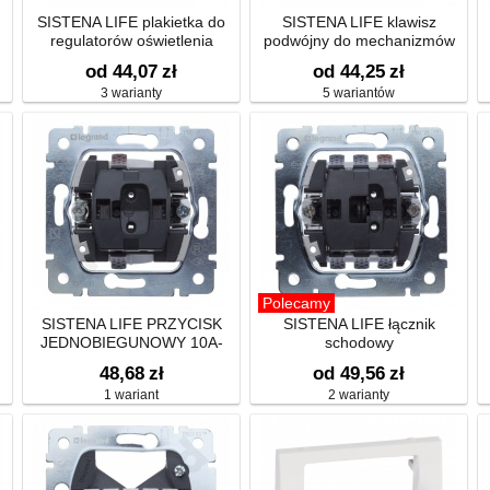
SISTENA LIFE plakietka do
SISTENA LIFE klawisz
regulatorów oświetlenia
podwójny do mechanizmów
sterowania roletami
od 44,07
zł
od 44,25
zł
3 warianty
5 wariantów
Polecamy
SISTENA LIFE PRZYCISK
SISTENA LIFE łącznik
JEDNOBIEGUNOWY 10A-
schodowy
250V~
48,68
zł
od 49,56
zł
1 wariant
2 warianty