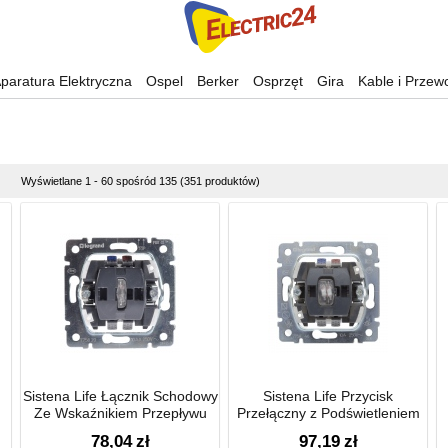
paratura Elektryczna
Ospel
Berker
Osprzęt
Gira
Kable i Przew
Wyświetlane 1 - 60 spośród 135 (351 produktów)
Sistena Life Łącznik Schodowy
Sistena Life Przycisk
Ze Wskaźnikiem Przepływu
Przełączny z Podświetleniem
Prądu 10ax-250v~
10a-250v~
78,04
zł
97,19
zł