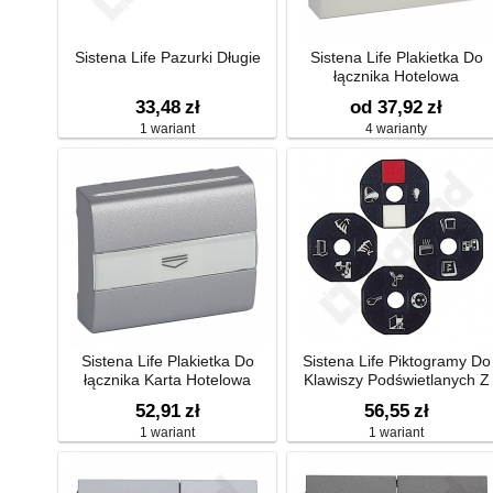
Sistena Life Pazurki Długie
Sistena Life Plakietka Do
łącznika Hotelowa
Mechanicznego
33,48
zł
od 37,92
zł
1 wariant
4 warianty
Sistena Life Plakietka Do
Sistena Life Piktogramy Do
łącznika Karta Hotelowa
Klawiszy Podświetlanych Z
Kwadratowym Okienkiem
52,91
zł
56,55
zł
1 wariant
1 wariant