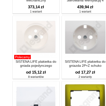
Mechaniczny
Sterowania Wentylacją 4
Pozycje (0-1-2-3) 20a 250v
373,14
zł
439,94
zł
1 wariant
1 wariant
Polecamy
SISTENA LIFE plakietka do
SISTENA LIFE plakietka do
gniada pojedynczego
gniazda 2P+Z schuko
od 15,12
zł
od 17,27
zł
8 wariantów
2 warianty