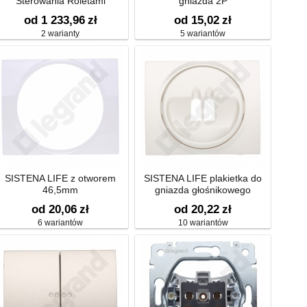
Sterowania Roletami
gniazda 2P
od 1 233,96
zł
od 15,02
zł
2 warianty
5 wariantów
SISTENA LIFE z otworem
SISTENA LIFE plakietka do
46,5mm
gniazda głośnikowego
od 20,06
zł
od 20,22
zł
6 wariantów
10 wariantów