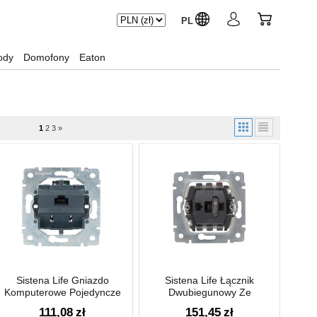
PL
ody
Domofony
Eaton
1
2
3
»
Sistena Life Gniazdo
Sistena Life Łącznik
Komputerowe Pojedyncze
Dwubiegunowy Ze
1xrj45 Kat.6 - Utp
Wskaźnikiem Przepływu Prądu
111,08
zł
151,45
zł
10ax-250v~