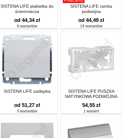
Polecamy
SISTENA LIFE plakietka do
SISTENA LIFE ramka
ściemniacza
podwójna
od 44,34
zł
od 44,49
zł
9 wariantów
19 wariantów
SISTENA LIFE zaślepka
SISTENA LIFE PUSZKA
NATYNKOWA PODWÓJNA
POZIOMA ARCTIC
od 51,27
zł
54,55
zł
5 wariantów
1 wariant