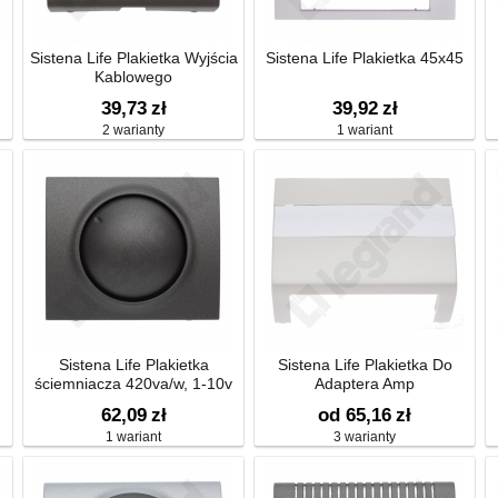
Sistena Life Plakietka Wyjścia
Sistena Life Plakietka 45x45
Kablowego
39,73
zł
39,92
zł
2 warianty
1 wariant
Sistena Life Plakietka
Sistena Life Plakietka Do
ściemniacza 420va/w, 1-10v
Adaptera Amp
62,09
zł
od 65,16
zł
1 wariant
3 warianty