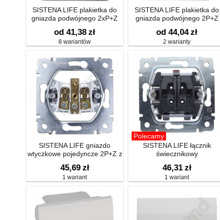
SISTENA LIFE plakietka do
SISTENA LIFE plakietka do
gniazda podwójnego 2xP+Z
gniazda podwójnego 2P+Z
od 41,38
zł
od 44,04
zł
8 wariantów
2 warianty
Polecamy
SISTENA LIFE gniazdo
SISTENA LIFE łącznik
wtyczkowe pojedyncze 2P+Z z
świecznikowy
pzesłonami
45,69
zł
46,31
zł
1 wariant
1 wariant