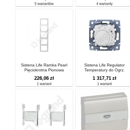
5 wariantów
4 warianty
Sistena Life Ramka Pearl
Sistena Life Regulator
Pięciokrotna Pionowa
Temperatury do Ogrz.
Podłogowego+sonda Arctic
226,06
zł
1 317,71
zł
16a-230v~
1 wariant
1 wariant