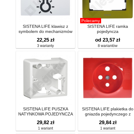
Polecamy
SISTENA LIFE klawisz z
SISTENA LIFE ramka
symbolem do mechanizmów
pojedyncza
podświetlanych
22,25
zł
od 23,57
zł
3 warianty
8 wariantów
SISTENA LIFE PUSZKA
SISTENA LIFE plakietka do
NATYNKOWA POJEDYNCZA
gniazda pojedynczego z
ARCTIC
blokadą
29,82
zł
29,84
zł
1 wariant
1 wariant