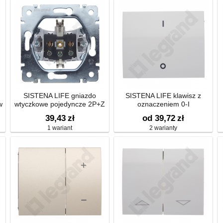
SISTENA LIFE gniazdo
SISTENA LIFE klawisz z
w
wtyczkowe pojedyncze 2P+Z
oznaczeniem 0-I
schuko
39,43
zł
od 39,72
zł
1 wariant
2 warianty