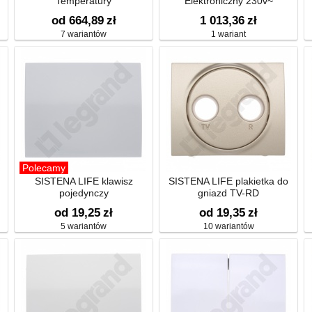
Temperatury
Elektroniczny 230v~
~
od 664,89
zł
1 013,36
zł
7 wariantów
1 wariant
Polecamy
SISTENA LIFE klawisz
SISTENA LIFE plakietka do
pojedynczy
gniazd TV-RD
od 19,25
zł
od 19,35
zł
5 wariantów
10 wariantów