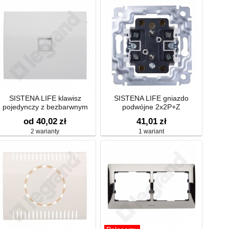
SISTENA LIFE klawisz
SISTENA LIFE gniazdo
pojedynczy z bezbarwnym
podwójne 2x2P+Z
okienkiem podświetlenia
od 40,02
zł
41,01
zł
2 warianty
1 wariant