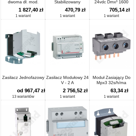
dwoma dł. mod.
Stabilizowany
24vdc Dmx³ 1600
230v/12v Dc
1 827,40
zł
470,79
zł
705,14
zł
1 wariant
1 wariant
1 wariant
Zasilacz Jednofazowy
Zasilacz Modułowy 24
Moduł Zasiający Do
V - 2 A
Mpx3 32s/h/ma
od 967,47
zł
2 756,52
zł
63,34
zł
13 wariantów
1 wariant
1 wariant