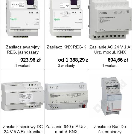
Zasilacz awaryjny
Zasilacz KNX REG-K
Zasilanie AC 24 V 1 A
REG, jasnoszary
Urz. moduł. KNX
923,96
zł
od 1 388,29
zł
694,66
zł
1 wariant
3 warianty
1 wariant
Zasilacz sieciowy DC
Zasilanie 640 mA Urz.
Zasilanie Bus Do
24 V 5 A Elektronika
moduł. KNX
ściemniaczy