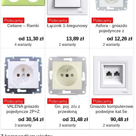
Polecamy
Polecamy
Polecamy
Celiane – Ramki
Łącznik 1-biegunowy
Asfora - gniazdo
pojedyncze z
uziemieniem
od 11,30
zł
13,89
zł
od 12,26
zł
4 warianty
2 warianty
2 warianty
Polecamy
Polecamy
Polecamy
VALENA gniazdo
Gn. poj. z/u z
Gniazdo komputerowe
pojedyncze 2P+Z
przesłoną
podwójne kat.5e
od 30,54
zł
od 31,48
zł
90,48
zł
3 warianty
3 warianty
2 warianty