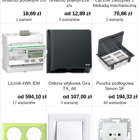
Gniazdo podwójne z/u
Gniazdo pojedyncze
Łącznik żaluzjowy z
z/u
blokadą mechaniczną
18,69
zł
od 12,89
zł
70,86
zł
1 wariant
5 wariantów
2 warianty
Licznik kWh iEM
Osłona wtykowa Gira
Puszka podłogowa
TX_44
Simon SF
od 594,10
zł
od 107,00
zł
od 194,33
zł
17 wariantów
3 warianty
40 wariantów