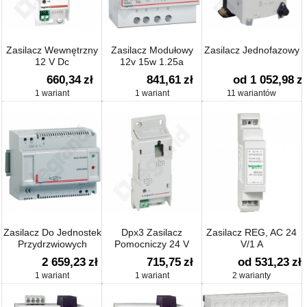
Zasilacz Wewnętrzny
Zasilacz Modułowy
Zasilacz Jednofazowy
12 V Dc
12v 15w 1.25a
660,34
zł
841,61
zł
od 1 052,98
zł
1 wariant
1 wariant
11 wariantów
Zasilacz Do Jednostek
Dpx3 Zasilacz
Zasilacz REG, AC 24
Przydrzwiowych
Pomocniczy 24 V
V/1 A
Ac/dc
2 659,23
zł
715,75
zł
od 531,23
zł
1 wariant
1 wariant
2 warianty