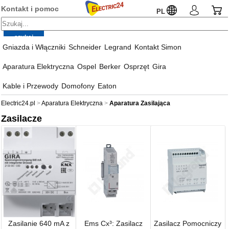
Kontakt i pomoc
PL
Gniazda i Włączniki
Schneider
Legrand
Kontakt Simon
Aparatura Elektryczna
Ospel
Berker
Osprzęt
Gira
Kable i Przewody
Domofony
Eaton
Electric24.pl
Aparatura Elektryczna
Aparatura Zasilająca
Zasilacze
Zasilanie 640 mA z
Ems Cx³: Zasilacz
Zasilacz Pomocniczy