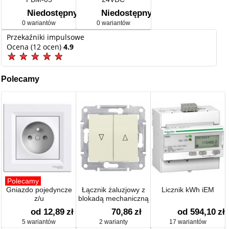
Niedostępny
Niedostępny
0 wariantów
0 wariantów
Przekaźniki impulsowe
Ocena (12 ocen)
4.9
Polecamy
Polecamy
Gniazdo pojedyncze
Łącznik żaluzjowy z
Licznik kWh iEM
z/u
blokadą mechaniczną
od 12,89
zł
70,86
zł
od 594,10
zł
5 wariantów
2 warianty
17 wariantów