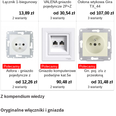
Łącznik 1-biegunowy
VALENA gniazdo
Osłona wtykowa Gira
pojedyncze 2P+Z
TX_44
13,89
zł
od 30,54
zł
od 107,00
zł
2 warianty
3 warianty
3 warianty
Polecamy
Polecamy
Polecamy
Asfora - gniazdo
Gniazdo komputerowe
Gn. poj. z/u z
pojedyncze z
podwójne kat.5e
przesłoną
uziemieniem
od 12,26
zł
90,48
zł
od 31,48
zł
2 warianty
2 warianty
3 warianty
Z kompendium wiedzy
Oryginalne włączniki i gniazda