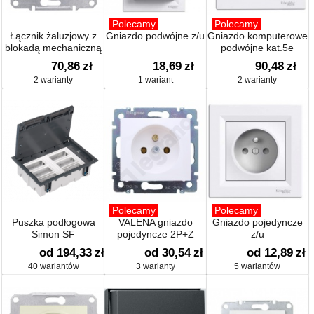
Polecamy
Polecamy
Łącznik żaluzjowy z
Gniazdo podwójne z/u
Gniazdo komputerowe
blokadą mechaniczną
podwójne kat.5e
70,86
zł
18,69
zł
90,48
zł
2 warianty
1 wariant
2 warianty
Polecamy
Polecamy
Puszka podłogowa
VALENA gniazdo
Gniazdo pojedyncze
Simon SF
pojedyncze 2P+Z
z/u
od 194,33
zł
od 30,54
zł
od 12,89
zł
40 wariantów
3 warianty
5 wariantów