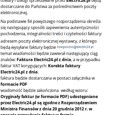
towary i usługi sprzedawane przez
Electric24
.pl
będą
dostarczane do Państwa za pośrednictwem poczty
elektronicznej.
Na podstawie §4 powyższego rozporządzenia określa
się następujący sposób zapewnienia autentyczności
pochodzenia, integralności treści i czytelności faktury:
adresem poczty elektronicznej wystawcy, z którego
będą wysyłane faktury będzie
temat wiadomości będzie zawierał następujący ciąg
znaków:
Faktura Electric24.pl z dnia
, a w przypadku
faktur VAT korygujących:
Korekta faktury
Electric24.pl z dnia
.
faktura będzie dostarczana w postaci załącznika w
formacie PDF
wiadomość będzie zakończona według wzoru:
Oryginały faktur (w formacie PDF) udostępniane
przez Electric24.pl są zgodne z Rozporządzeniem
Ministra Finansów z dnia 20 grudnia 2012 r. w