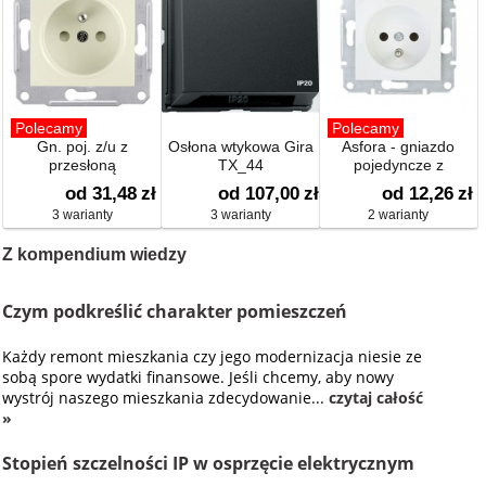
Polecamy
Polecamy
Gn. poj. z/u z
Osłona wtykowa Gira
Asfora - gniazdo
przesłoną
TX_44
pojedyncze z
uziemieniem
od 31,48
zł
od 107,00
zł
od 12,26
zł
3 warianty
3 warianty
2 warianty
Z kompendium wiedzy
Czym podkreślić charakter pomieszczeń
Każdy remont mieszkania czy jego modernizacja niesie ze
sobą spore wydatki finansowe. Jeśli chcemy, aby nowy
wystrój naszego mieszkania zdecydowanie...
czytaj całość
»
Stopień szczelności IP w osprzęcie elektrycznym