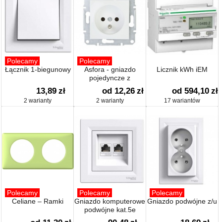
Polecamy
Polecamy
Łącznik 1-biegunowy
Asfora - gniazdo
Licznik kWh iEM
pojedyncze z
uziemieniem
13,89
zł
od 12,26
zł
od 594,10
zł
2 warianty
2 warianty
17 wariantów
Polecamy
Polecamy
Polecamy
Celiane – Ramki
Gniazdo komputerowe
Gniazdo podwójne z/u
podwójne kat.5e