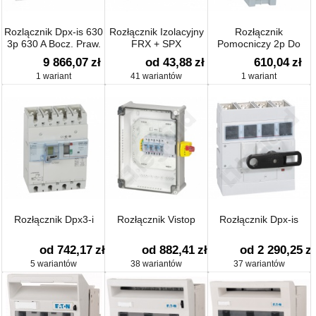
Rozlącznik Dpx-is 630
Rozłącznik Izolacyjny
Rozłącznik
3p 630 A Bocz. Praw.
FRX + SPX
Pomocniczy 2p Do
Wyz.
Vistop 63-160
9 866,07
zł
od 43,88
zł
610,04
zł
1 wariant
41 wariantów
1 wariant
Rozłącznik Dpx3-i
Rozłącznik Vistop
Rozłącznik Dpx-is
od 742,17
zł
od 882,41
zł
od 2 290,25
zł
5 wariantów
38 wariantów
37 wariantów