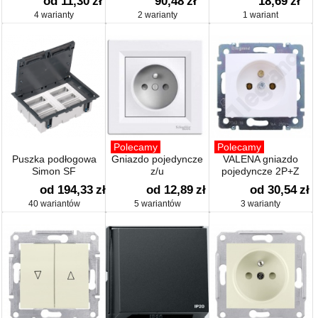
od 11,30
zł
90,48
zł
18,69
zł
4 warianty
2 warianty
1 wariant
Polecamy
Polecamy
Puszka podłogowa
Gniazdo pojedyncze
VALENA gniazdo
Simon SF
z/u
pojedyncze 2P+Z
od 194,33
zł
od 12,89
zł
od 30,54
zł
40 wariantów
5 wariantów
3 warianty