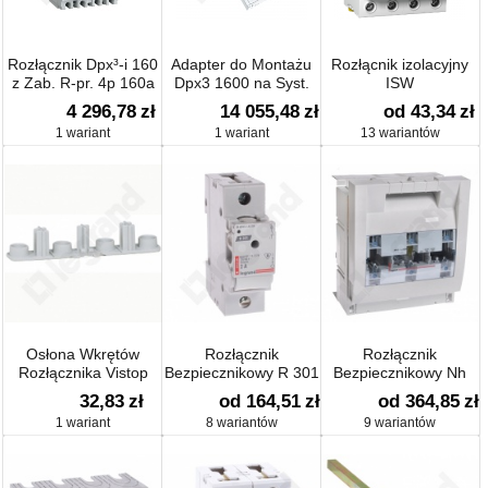
Rozłącznik Dpx³-i 160
Adapter do Montażu
Rozłącnik izolacyjny
z Zab. R-pr. 4p 160a
Dpx3 1600 na Syst.
ISW
Szyn 185 Mm, Przył.
4 296,78
zł
14 055,48
zł
od 43,34
zł
Górne
1 wariant
1 wariant
13 wariantów
Osłona Wkrętów
Rozłącznik
Rozłącznik
Rozłącznika Vistop
Bezpiecznikowy R 301
Bezpiecznikowy Nh
32,83
zł
od 164,51
zł
od 364,85
zł
1 wariant
8 wariantów
9 wariantów