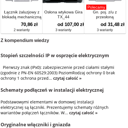
Polecamy
Łącznik żaluzjowy z
Osłona wtykowa Gira
Gn. poj. z/u z
blokadą mechaniczną
TX_44
przesłoną
70,86
zł
od 107,00
zł
od 31,48
zł
2 warianty
3 warianty
3 warianty
Z kompendium wiedzy
Stopień szczelności IP w osprzęcie elektrycznym
Pierwszy znak (IPx0): zabezpieczenie przed ciałami stałymi
(zgodnie z PN-EN 60529:2003) PoziomRodzaj ochrony 0 brak
ochrony 1 ochrona przed...
czytaj całość »
Schematy podłączeń w instalacji elektrycznej
Podstawowymi elementami w domowej instalacji
elektrycznej są łączniki. Prezentujemy schematy różnych
wariantów połączeń łączników. W...
czytaj całość »
Oryginalne włączniki i gniazda