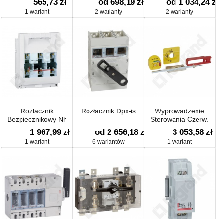
565,73
zł
od 698,19
zł
od 1 034,24
zł
1 wariant
2 warianty
2 warianty
Rozłacznik
Rozłacznik Dpx-is
Wyprowadzenie
Bezpiecznikowy Nh
Sterowania Czerw.
Spx 1 250 A
Dpx-is 1600
1 967,99
zł
od 2 656,18
zł
3 053,58
zł
1 wariant
6 wariantów
1 wariant