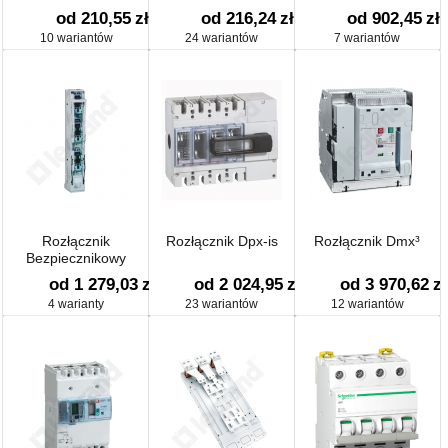
od 210,55
zł
od 216,24
zł
od 902,45
zł
10 wariantów
24 wariantów
7 wariantów
Rozłącznik
Rozłącznik Dpx-is
Rozłącznik Dmx³
Bezpiecznikowy
Listwowy Nh
od 1 279,03
zł
od 2 024,95
zł
od 3 970,62
zł
4 warianty
23 wariantów
12 wariantów