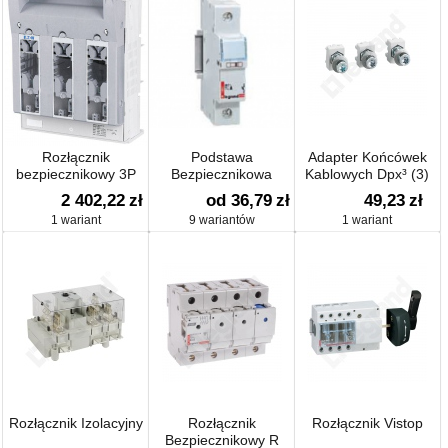
Rozłącznik
Podstawa
Adapter Końcówek
bezpiecznikowy 3P
Bezpiecznikowa
Kablowych Dpx³ (3)
NH2 Basic na płytę
2 402,22
zł
od 36,79
zł
49,23
zł
monażową XNH2-
1 wariant
9 wariantów
1 wariant
A400
Rozłącznik Izolacyjny
Rozłącznik
Rozłącznik Vistop
Bezpiecznikowy R