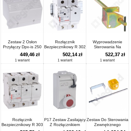
Zestaw 2 Osłon
Rozłącznik
Wyprowadzenie
Przyłączy Dpx-is 250
Bezpiecznikowy R 302
Sterowania Na
Zewnątrz Vistop 63-
449,46
zł
502,14
zł
522,37
zł
160
1 wariant
1 wariant
1 wariant
Rozłącznik
P17 Zestaw Zasilający
Zestaw Do Sterowania
Bezpiecznikowy R 303
Z Rozłącznikiem
Zewnętrznego