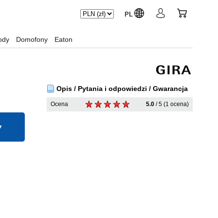
PL
ody
Domofony
Eaton
Opis / Pytania i odpowiedzi / Gwarancja
Ocena
5.0
/ 5 (1 ocena)