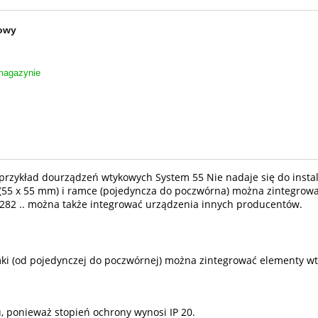
towy
agazynie
na przykład dourządzeń wtykowych System 55 Nie nadaje się do ins
ią (55 x 55 mm) i ramce (pojedyncza do poczwórna) można zintegro
282 .. można także integrować urządzenia innych producentów.
amki (od pojedynczej do poczwórnej) można zintegrować elementy 
, ponieważ stopień ochrony wynosi IP 20.