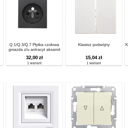
z
Q.1/Q.3/Q.7 Płytka czołowa
Klawisz podwójny
K
gniazda z/u antracyt aksamit
3965766086
32,00
zł
15,04
zł
1 wariant
1 wariant