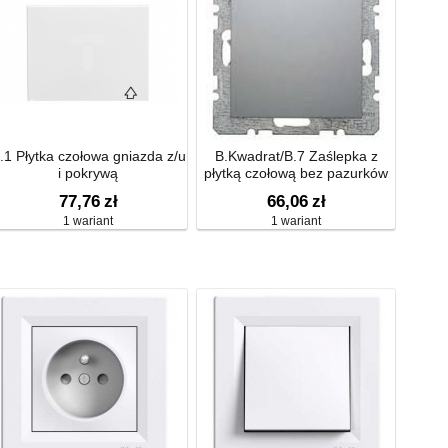
.1 Płytka czołowa gniazda z/u
B.Kwadrat/B.7 Zaślepka z
i pokrywą
płytką czołową bez pazurków
rozporowych
77,76
zł
66,06
zł
1 wariant
1 wariant