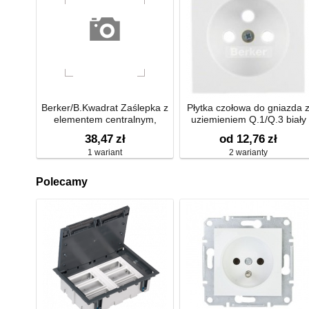
Berker/B.Kwadrat Zaślepka z
Płytka czołowa do gniazda 
elementem centralnym,
uziemieniem Q.1/Q.3 biały
przykręcanym połysk
aksamit 3965766079
38,47
zł
od 12,76
zł
1 wariant
2 warianty
Polecamy