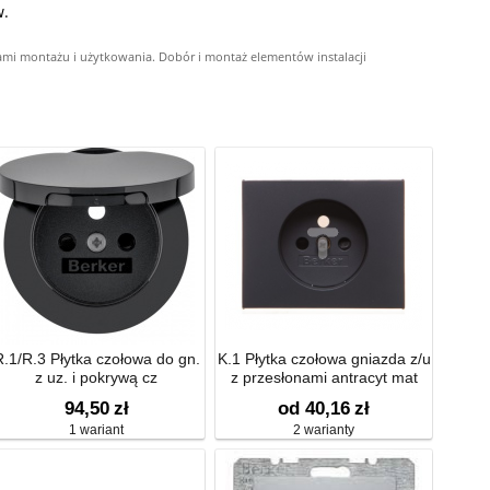
w.
ami montażu i użytkowania. Dobór i montaż elementów instalacji
R.1/R.3 Płytka czołowa do gn.
K.1 Płytka czołowa gniazda z/u
z uz. i pokrywą cz
z przesłonami antracyt mat
lakierowany 3965757006
94,50
zł
od 40,16
zł
1 wariant
2 warianty