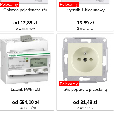
Polecamy
Polecamy
Gniazdo pojedyncze z/u
Łącznik 1-biegunowy
od 12,89
zł
13,89
zł
5 wariantów
2 warianty
Polecamy
Licznik kWh iEM
Gn. poj. z/u z przesłoną
od 594,10
zł
od 31,48
zł
17 wariantów
3 warianty