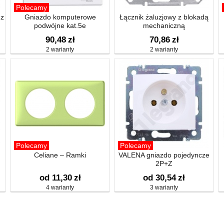
Polecamy
 z
Gniazdo komputerowe
Łącznik żaluzjowy z blokadą
podwójne kat.5e
mechaniczną
90,48
zł
70,86
zł
2 warianty
2 warianty
Polecamy
Polecamy
Celiane – Ramki
VALENA gniazdo pojedyncze
2P+Z
od 11,30
zł
od 30,54
zł
4 warianty
3 warianty