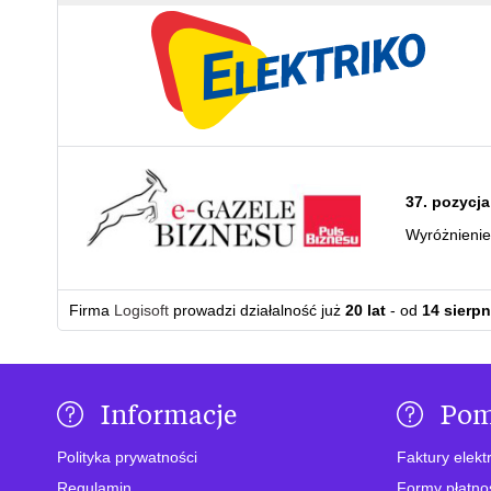
37. pozycja
Wyróżnieni
Firma
Logisoft
prowadzi działalność już
20 lat
- od
14 sierpn
Informacje
Po
Polityka prywatności
Faktury elekt
Regulamin
Formy płatno