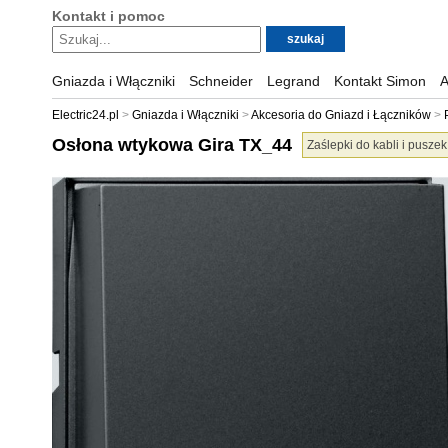
Kontakt i pomoc
Gniazda i Włączniki
Schneider
Legrand
Kontakt Simon
A
Electric24.pl
Gniazda i Włączniki
Akcesoria do Gniazd i Łączników
Osłona wtykowa Gira TX_44
Zaślepki do kabli i pusze