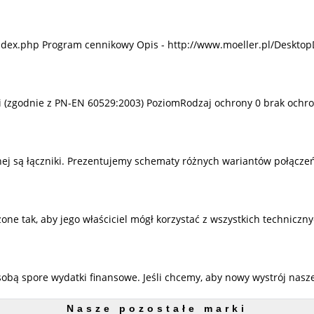
ndex.php Program cennikowy Opis - http://www.moeller.pl/Desktop
mi (zgodnie z PN-EN 60529:2003) PoziomRodzaj ochrony 0 brak ochro
j są łączniki. Prezentujemy schematy różnych wariantów połączeń
 tak, aby jego właściciel mógł korzystać z wszystkich techniczny
sobą spore wydatki finansowe. Jeśli chcemy, aby nowy wystrój nas
Nasze pozostałe marki