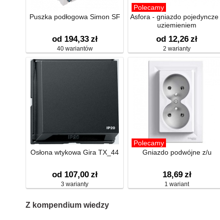
Polecamy
Puszka podłogowa Simon SF
Asfora - gniazdo pojedyncze
uziemieniem
od 194,33
zł
od 12,26
zł
40 wariantów
2 warianty
Polecamy
Osłona wtykowa Gira TX_44
Gniazdo podwójne z/u
od 107,00
zł
18,69
zł
3 warianty
1 wariant
Z kompendium wiedzy