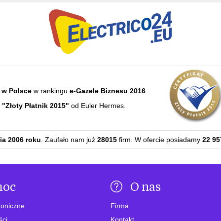
 w Polsce
w rankingu
e-Gazele Biznesu 2016
.
e
"Złoty Płatnik 2015"
od Euler Hermes.
ia 2006 roku
. Zaufało nam już
28015
firm. W ofercie posiadamy
22 95
moc
O nas
roniczne
Firma
ści
Kontakt