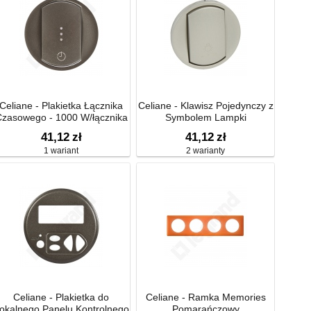
Celiane - Plakietka Łącznika
Celiane - Klawisz Pojedynczy z
zasowego - 1000 W/łącznika
Symbolem Lampki
Oświetlenia i Wentylacjiz
41,12
zł
41,12
zł
Opóźnieniem Czasowym
1 wariant
2 warianty
Celiane - Plakietka do
Celiane - Ramka Memories
okalnego Panelu Kontrolnego
Pomarańczowy