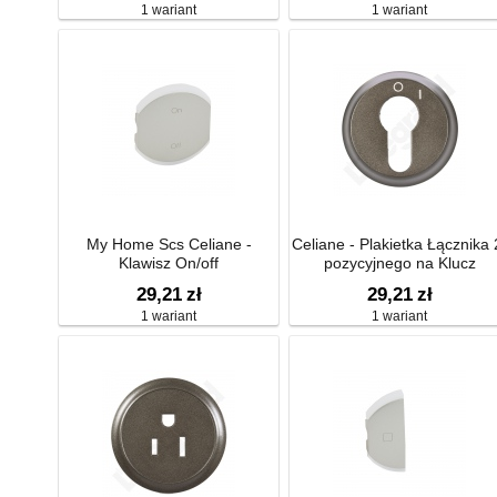
1 wariant
1 wariant
My Home Scs Celiane -
Celiane - Plakietka Łącznika 
Klawisz On/off
pozycyjnego na Klucz
29,21
zł
29,21
zł
1 wariant
1 wariant