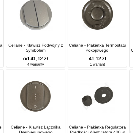
ra
Celiane - Klawisz Podwójny z
Celiane - Plakietka Termostatu
Symbolem
Pokojowego,
C
Programowalnego z
od 41,12
zł
41,12
zł
Dodatkowym Wejściem
4 warianty
1 wariant
e
Celiane - Klawisz Łącznika
Celiane - Plakietka Regulatora
Dwubiegunowego
Prędkości Wentylatora 400 w
L