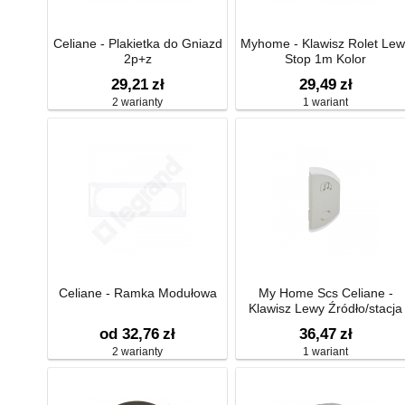
Celiane - Plakietka do Gniazd
Myhome - Klawisz Rolet Lew
2p+z
Stop 1m Kolor
29,21
zł
29,49
zł
2 warianty
1 wariant
Celiane - Ramka Modułowa
My Home Scs Celiane -
Klawisz Lewy Źródło/stacja
Wzmacniacza Podtynk.
od 32,76
zł
36,47
zł
2 warianty
1 wariant