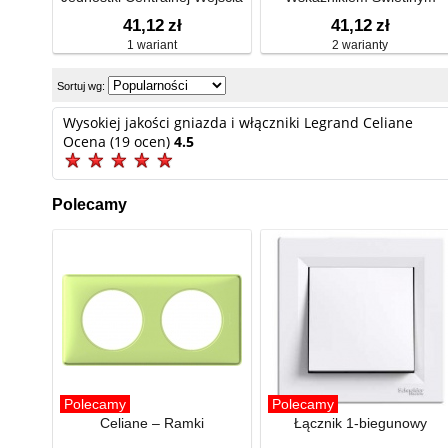
Źródła Dźwięku
41,12
zł
41,12
zł
1 wariant
2 warianty
Sortuj wg:
Wysokiej jakości gniazda i włączniki Legrand Celiane
Ocena (19 ocen)
4.5
Polecamy
Polecamy
Polecamy
Celiane – Ramki
Łącznik 1-biegunowy