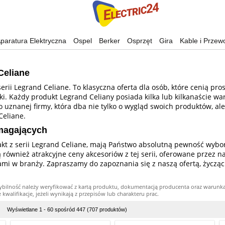
paratura Elektryczna
Ospel
Berker
Osprzęt
Gira
Kable i Przew
Celiane
rii Legrand Celiane. To klasyczna oferta dla osób, które cenią pros
mki. Każdy produkt Legrand Celiany posiada kilka lub kilkanaście 
o uznanej firmy, która dba nie tylko o wygląd swoich produktów, al
Celiane.
ymagających
akt z serii Legrand Celiane, mają Państwo absolutną pewność wybo
ównież atrakcyjne ceny akcesoriów z tej serii, oferowane przez na
mi w branży. Zapraszamy do zapoznania się z naszą ofertą, życzą
ybilność należy weryfikować z kartą produktu, dokumentacją producenta oraz warunk
alifikacje, jeżeli wynikają z przepisów lub charakteru prac.
Wyświetlane 1 - 60 spośród 447 (707 produktów)