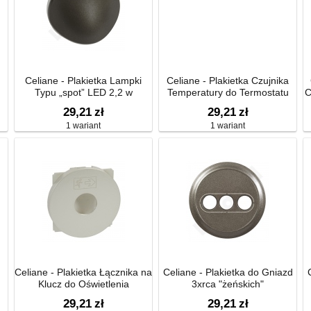
Celiane - Plakietka Lampki
Celiane - Plakietka Czujnika
Typu „spot” LED 2,2 w
Temperatury do Termostatu
C
Modułowego
29,21
zł
29,21
zł
1 wariant
1 wariant
Celiane - Plakietka Łącznika na
Celiane - Plakietka do Gniazd
Klucz do Oświetlenia
3xrca "żeńskich"
Awaryjnego
29,21
zł
29,21
zł