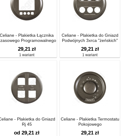
Celiane - Plakietka Łącznika
Celiane - Plakietka do Gniazd
zasowego Programowalnego
Podwójnych 3xrca "żeńskich"
- 2300 w
29,21
zł
29,21
zł
1 wariant
1 wariant
Celiane - Plakietka do Gniazd
Celiane - Plakietka Termostatu
Rj 45
Pokojowego
od 29,21
zł
29,21
zł