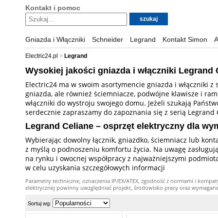
Kontakt i pomoc
Gniazda i Włączniki
Schneider
Legrand
Kontakt Simon
A
Electric24.pl
Legrand
Wysokiej jakości gniazda i włączniki Legrand 
Electric24 ma w swoim asortymencie gniazda i włączniki z se
gniazda, ale również ściemniacze, podwójne klawisze i ra
włączniki do wystroju swojego domu. Jeżeli szukają Państw
serdecznie zapraszamy do zapoznania się z serią Legrand 
Legrand Celiane – osprzęt elektryczny dla w
Wybierając dowolny łącznik, gniazdko, ściemniacz lub kont
z myślą o podnoszeniu komfortu życia. Na uwagę zasługują r
na rynku i owocnej współpracy z najważniejszymi podmiota
w celu uzyskania szczegółowych informacji
Parametry techniczne, oznaczenia IP/EX/ATEX, zgodność z normami i kompat
elektrycznej powinny uwzględniać projekt, środowisko pracy oraz wymagane kw
Sortuj wg: