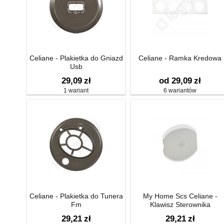
Celiane - Plakietka do Gniazd
Celiane - Ramka Kredowa
Usb
29,09
zł
od 29,09
zł
1 wariant
6 wariantów
Celiane - Plakietka do Tunera
My Home Scs Celiane -
Fm
Klawisz Sterownika
Wielofunkcyjnego Gen
29,21
zł
29,21
zł