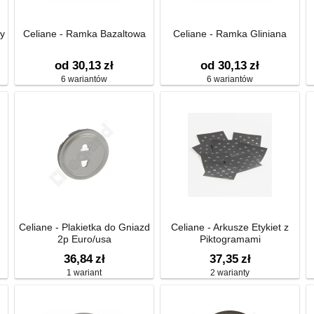
y
Celiane - Ramka Bazaltowa
Celiane - Ramka Gliniana
od 30,13
zł
od 30,13
zł
6 wariantów
6 wariantów
Celiane - Plakietka do Gniazd
Celiane - Arkusze Etykiet z
2p Euro/usa
Piktogramami
36,84
zł
37,35
zł
1 wariant
2 warianty