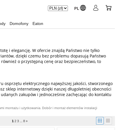
PL
ody
Domofony
Eaton
totę i elegancję. W ofercie znajdą Państwo nie tylko
wariantów, dzięki czemu bez problemu dopasują Państwo
e również o przystępną cenę oraz bezpieczeństwo, to
ru osprzętu elektrycznego najwyższej jakości, stworzonego
sz sklep internetowy dzięki naszej długoletniej obecności
c udanych zakupów i jednocześnie zachęcając do kontaktu
ami montażu i użytkowania. Dobór i montaż elementów instalacji
1
2
3
...
8
»