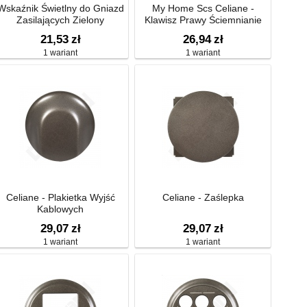
Wskaźnik Świetlny do Gniazd
My Home Scs Celiane -
Zasilających Zielony
Klawisz Prawy Ściemnianie
21,53
zł
26,94
zł
1 wariant
1 wariant
Celiane - Plakietka Wyjść
Celiane - Zaślepka
Kablowych
29,07
zł
29,07
zł
1 wariant
1 wariant