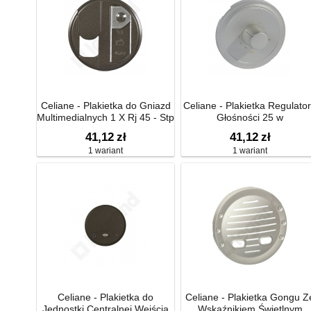
Celiane - Plakietka do Gniazd
Celiane - Plakietka Regulato
Multimedialnych 1 X Rj 45 - Stp
Głośności 25 w
Kat. 6 z Oznacznikiem
41,12
zł
41,12
zł
1 wariant
1 wariant
Celiane - Plakietka do
Celiane - Plakietka Gongu Z
Jednostki Centralnej Wejścia
Wskaźnikiem Świetlnym