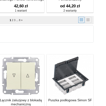
z Lcd
42,60
zł
od 44,20
zł
1 wariant
2 warianty
1
2
3
...
8
»
Łącznik żaluzjowy z blokadą
Puszka podłogowa Simon SF
mechaniczną