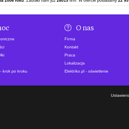
ia 2006 roku
. Zaufało nam już
28015
firm. W ofercie posiadamy
22 95
moc
O nas
roniczne
Firma
ści
Kontakt
łki
Praca
Lokalizacja
- krok po kroku
Elektriko.pl - oświetlenie
Ustawieni