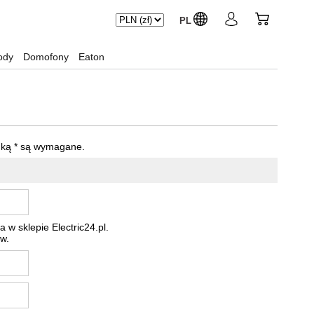
PL
ody
Domofony
Eaton
dką
*
są wymagane.
 w sklepie Electric24.pl.
w.