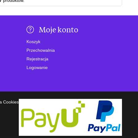
7
produktów.
Moje konto
Koszyk
Przechowalnia
Rejestracja
Logowanie
a Cookies