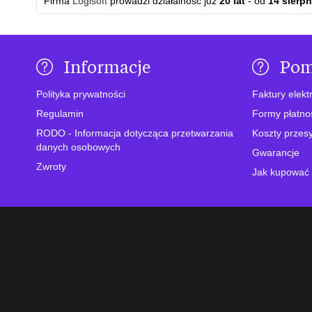
Firma
Logisoft
prowadzi działalność już
20 lat
- od
14 sierpn
Informacje
Po
Polityka prywatności
Faktury elekt
Regulamin
Formy płatno
RODO - Informacja dotycząca przetwarzania
Koszty przesy
danych osobowych
Gwarancje
Zwroty
Jak kupować 