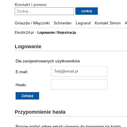
Kontakt i pomoc
Gniazda i Włączniki
Schneider
Legrand
Kontakt Simon
A
Electric24.pl
Logowanie / Rejestracja
Logowanie
Dla zarejestrowanych użytkowników
E-mail:
Hasło:
Przypomnienie hasła
Proszę podać adres email używany do logowania na konto