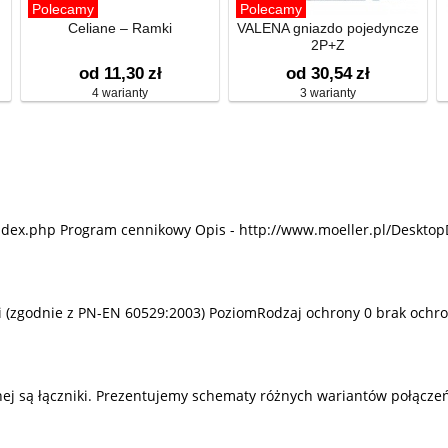
Polecamy
Polecamy
Celiane – Ramki
VALENA gniazdo pojedyncze
2P+Z
od 11,30
zł
od 30,54
zł
4 warianty
3 warianty
ndex.php Program cennikowy Opis - http://www.moeller.pl/Desktop
mi (zgodnie z PN-EN 60529:2003) PoziomRodzaj ochrony 0 brak ochro
j są łączniki. Prezentujemy schematy różnych wariantów połączeń