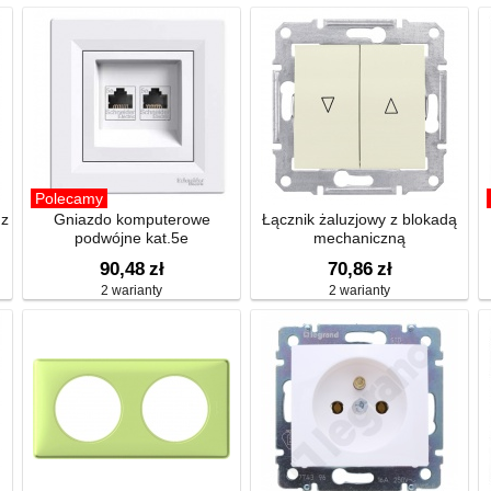
Polecamy
 z
Gniazdo komputerowe
Łącznik żaluzjowy z blokadą
podwójne kat.5e
mechaniczną
90,48
zł
70,86
zł
2 warianty
2 warianty