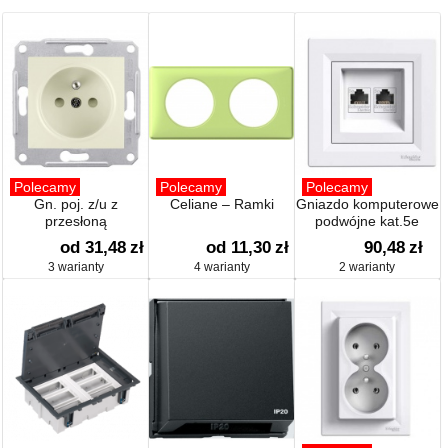
Polecamy
Polecamy
Polecamy
Gn. poj. z/u z
Celiane – Ramki
Gniazdo komputerowe
przesłoną
podwójne kat.5e
od 31,48
zł
od 11,30
zł
90,48
zł
3 warianty
4 warianty
2 warianty