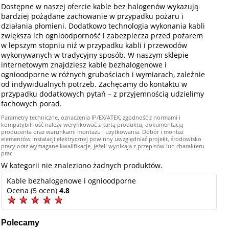
Dostępne w naszej ofercie kable bez halogenów wykazują
bardziej pożądane zachowanie w przypadku pożaru i
działania płomieni. Dodatkowo technologia wykonania kabli
zwiększa ich ognioodporność i zabezpiecza przed pożarem
w lepszym stopniu niż w przypadku kabli i przewodów
wykonywanych w tradycyjny sposób. W naszym sklepie
internetowym znajdziesz kable bezhalogenowe i
ognioodporne w różnych grubościach i wymiarach, zależnie
od indywidualnych potrzeb. Zachęcamy do kontaktu w
przypadku dodatkowych pytań – z przyjemnością udzielimy
fachowych porad.
Parametry techniczne, oznaczenia IP/EX/ATEX, zgodność z normami i
kompatybilność należy weryfikować z kartą produktu, dokumentacją
producenta oraz warunkami montażu i użytkowania. Dobór i montaż
elementów instalacji elektrycznej powinny uwzględniać projekt, środowisko
pracy oraz wymagane kwalifikacje, jeżeli wynikają z przepisów lub charakteru
prac.
W kategorii nie znaleziono żadnych produktów.
Kable bezhalogenowe i ognioodporne
Ocena (5 ocen)
4.8
Polecamy