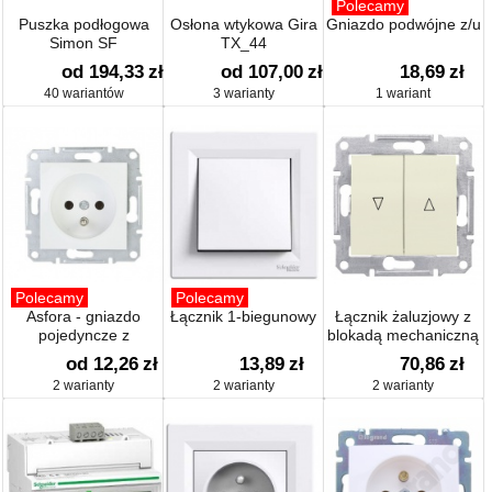
Polecamy
Puszka podłogowa
Osłona wtykowa Gira
Gniazdo podwójne z/u
Simon SF
TX_44
od 194,33
zł
od 107,00
zł
18,69
zł
40 wariantów
3 warianty
1 wariant
Polecamy
Polecamy
Asfora - gniazdo
Łącznik 1-biegunowy
Łącznik żaluzjowy z
pojedyncze z
blokadą mechaniczną
uziemieniem
od 12,26
zł
13,89
zł
70,86
zł
2 warianty
2 warianty
2 warianty