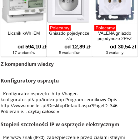
Polecamy
Polecamy
Licznik kWh iEM
Gniazdo pojedyncze
VALENA gniazdo
z/u
pojedyncze 2P+Z
od 594,10
zł
od 12,89
zł
od 30,54
zł
17 wariantów
5 wariantów
3 warianty
Z kompendium wiedzy
Konfiguratory osprzętu
Konfigurator osprzętu http://hager-
konfigurator.pl/app/index.php Program cennikowy Opis -
http://www.moeller.pl/DesktopDefault.aspx?PageID=346
Pobieranie...
czytaj całość »
Stopień szczelności IP w osprzęcie elektrycznym
Pierwszy znak (IPx0): zabezpieczenie przed ciałami stałymi