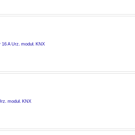
y 16 A Urz. moduł. KNX
Urz. moduł. KNX