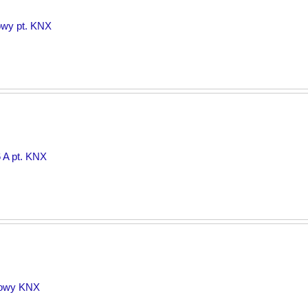
owy pt. KNX
 A pt. KNX
kowy KNX