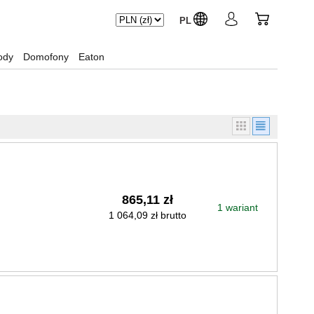
PL
ody
Domofony
Eaton
865,11 zł
1 wariant
1 064,09 zł brutto