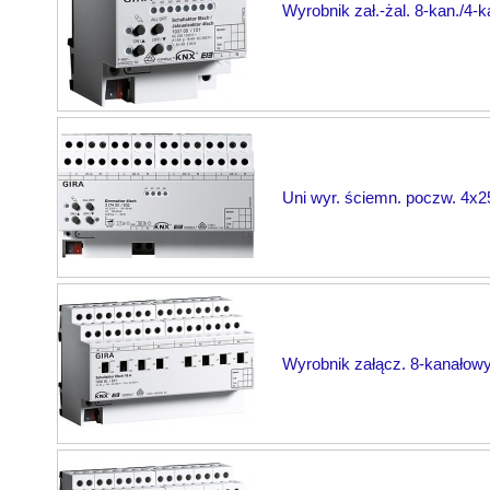
Wyrobnik zał.-żal. 8-kan./4-
Uni wyr. ściemn. poczw. 4x
Wyrobnik załącz. 8-kanałow