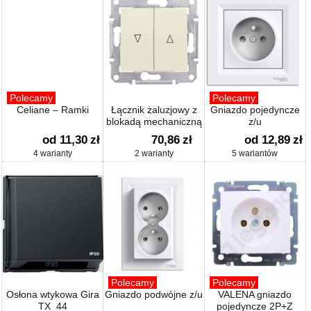
Polecamy
Polecamy
Celiane – Ramki
Łącznik żaluzjowy z
Gniazdo pojedyncze
blokadą mechaniczną
z/u
od 11,30
zł
70,86
zł
od 12,89
zł
4 warianty
2 warianty
5 wariantów
Polecamy
Polecamy
Osłona wtykowa Gira
Gniazdo podwójne z/u
VALENA gniazdo
TX_44
pojedyncze 2P+Z