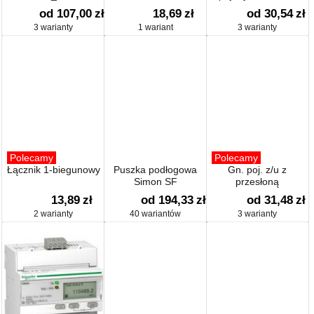
od 107,00
zł
18,69
zł
od 30,54
zł
3 warianty
1 wariant
3 warianty
Polecamy
Polecamy
Łącznik 1-biegunowy
Puszka podłogowa
Gn. poj. z/u z
Simon SF
przesłoną
13,89
zł
od 194,33
zł
od 31,48
zł
2 warianty
40 wariantów
3 warianty