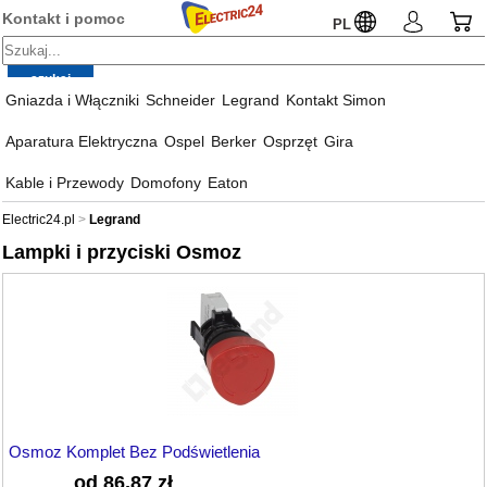
Kontakt i pomoc
PL
Gniazda i Włączniki
Schneider
Legrand
Kontakt Simon
Aparatura Elektryczna
Ospel
Berker
Osprzęt
Gira
Kable i Przewody
Domofony
Eaton
Electric24.pl
Legrand
Lampki i przyciski Osmoz
Osmoz Komplet Bez Podświetlenia
od 86,87 zł