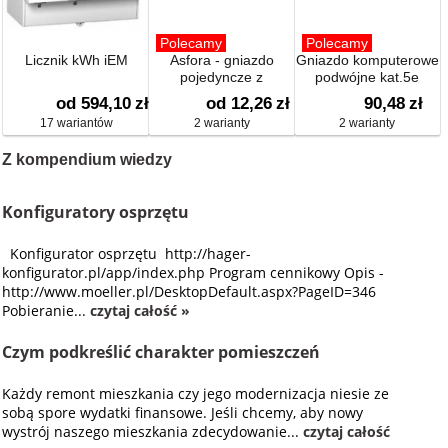
Polecamy
Polecamy
Licznik kWh iEM
Asfora - gniazdo
Gniazdo komputerowe
pojedyncze z
podwójne kat.5e
uziemieniem
od 594,10
zł
od 12,26
zł
90,48
zł
17 wariantów
2 warianty
2 warianty
Z kompendium wiedzy
Konfiguratory osprzętu
Konfigurator osprzętu http://hager-
konfigurator.pl/app/index.php Program cennikowy Opis -
http://www.moeller.pl/DesktopDefault.aspx?PageID=346
Pobieranie...
czytaj całość »
Czym podkreślić charakter pomieszczeń
Każdy remont mieszkania czy jego modernizacja niesie ze
sobą spore wydatki finansowe. Jeśli chcemy, aby nowy
wystrój naszego mieszkania zdecydowanie...
czytaj całość