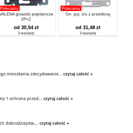
Polecamy
Polecamy
VALENA gniazdo pojedyncze
Gn. poj. z/u z przesłoną
2P+Z
od 30,54
zł
od 31,48
zł
3 warianty
3 warianty
zego mieszkania zdecydowanie...
czytaj całość »
ny 1 ochrona przed...
czytaj całość »
ch dobrodziejstw,...
czytaj całość »