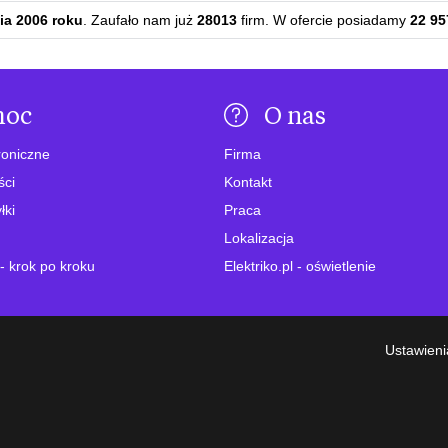
ia 2006 roku
. Zaufało nam już
28013
firm. W ofercie posiadamy
22 95
moc
O nas
roniczne
Firma
ści
Kontakt
łki
Praca
Lokalizacja
- krok po kroku
Elektriko.pl - oświetlenie
Ustawieni