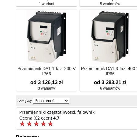
1 wariant
5 wariantów
Przemiennik DA1 1-faz. 230 V
Przemiennik DA1 3-faz. 400
IP66
IP66
od 3 126,13
zł
od 3 283,21
zł
3 warianty
6 wariantów
Sortuj wg:
Przemienniki częstotliwości, falowniki
Ocena (62 ocen)
4.7