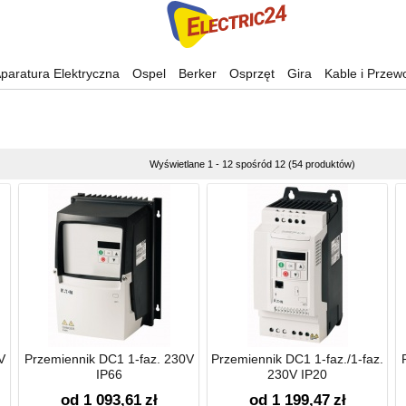
paratura Elektryczna
Ospel
Berker
Osprzęt
Gira
Kable i Przew
Wyświetlane 1 - 12 spośród 12 (54 produktów)
V
Przemiennik DC1 1-faz. 230V
Przemiennik DC1 1-faz./1-faz.
IP66
230V IP20
od 1 093,61
zł
od 1 199,47
zł