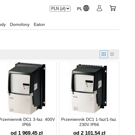
PL
ody
Domofony
Eaton
Przemiennik DC1 3-faz. 400V
Przemiennik DC1 1-faz/1-faz.
IP66
230V IP66
od 1 969,45
zł
od 2 101,54
zł