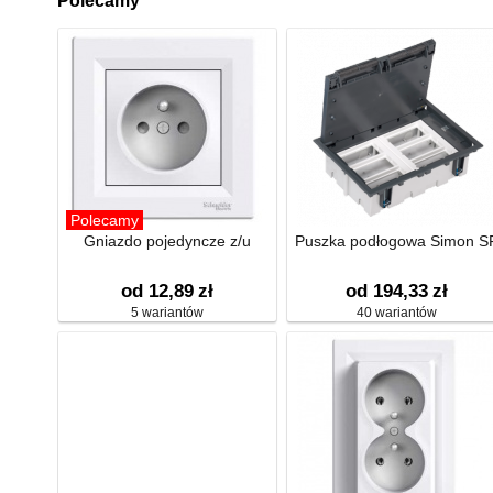
Polecamy
Polecamy
Gniazdo pojedyncze z/u
Puszka podłogowa Simon S
od 12,89
zł
od 194,33
zł
5 wariantów
40 wariantów