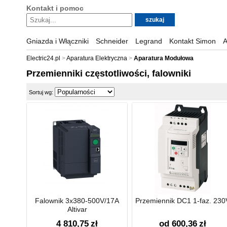
Kontakt i pomoc
Gniazda i Włączniki
Schneider
Legrand
Kontakt Simon
A
Electric24.pl
Aparatura Elektryczna
Aparatura Modułowa
Przemienniki częstotliwości, falowniki
Sortuj wg:
Falownik 3x380-500V/17A
Przemiennik DC1 1-faz. 230
Altivar
4 810,75
zł
od 600,36
zł