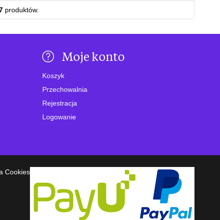
7
produktów.
Moje konto
Koszyk
Przechowalnia
Rejestracja
Logowanie
a Cookies