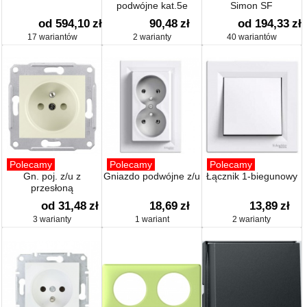
podwójne kat.5e
Simon SF
od 594,10
zł
90,48
zł
od 194,33
zł
17 wariantów
2 warianty
40 wariantów
Polecamy
Polecamy
Polecamy
Gn. poj. z/u z
Gniazdo podwójne z/u
Łącznik 1-biegunowy
przesłoną
od 31,48
zł
18,69
zł
13,89
zł
3 warianty
1 wariant
2 warianty