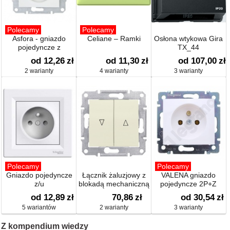
Polecamy
Polecamy
Asfora - gniazdo
Celiane – Ramki
Osłona wtykowa Gira
pojedyncze z
TX_44
uziemieniem
od 12,26
zł
od 11,30
zł
od 107,00
zł
2 warianty
4 warianty
3 warianty
Polecamy
Polecamy
Gniazdo pojedyncze
Łącznik żaluzjowy z
VALENA gniazdo
z/u
blokadą mechaniczną
pojedyncze 2P+Z
od 12,89
zł
70,86
zł
od 30,54
zł
5 wariantów
2 warianty
3 warianty
Z kompendium wiedzy