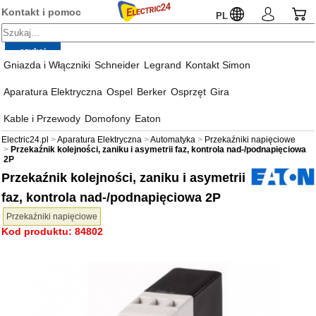
Kontakt i pomoc
PL
Gniazda i Włączniki
Schneider
Legrand
Kontakt Simon
Aparatura Elektryczna
Ospel
Berker
Osprzęt
Gira
Kable i Przewody
Domofony
Eaton
Electric24.pl
Aparatura Elektryczna
Automatyka
Przekaźniki napięciowe
Przekaźnik kolejności, zaniku i asymetrii faz, kontrola nad-/podnapięciowa
2P
Przekaźnik kolejności, zaniku i asymetrii
faz, kontrola nad-/podnapięciowa 2P
Przekaźniki napięciowe
Kod produktu: 84802