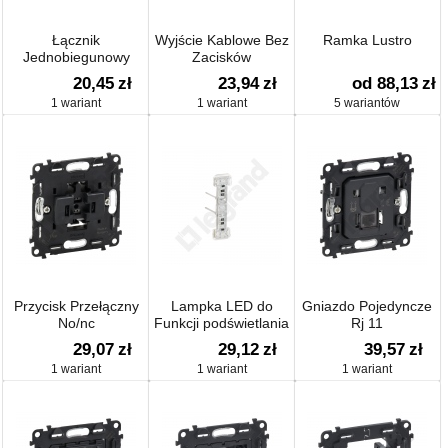
Łącznik
Wyjście Kablowe Bez
Ramka Lustro
Jednobiegunowy
Zacisków
20,45
zł
23,94
zł
od 88,13
zł
1 wariant
1 wariant
5 wariantów
Przycisk Przełączny
Lampka LED do
Gniazdo Pojedyncze
No/nc
Funkcji podświetlania
Rj 11
Łącznika Schodowego
29,07
zł
29,12
zł
39,57
zł
1 wariant
1 wariant
1 wariant