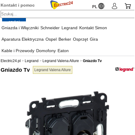
Kontakt i pomoc
PL
Gniazda i Włączniki
Schneider
Legrand
Kontakt Simon
Aparatura Elektryczna
Ospel
Berker
Osprzęt
Gira
Kable i Przewody
Domofony
Eaton
Electric24.pl
Legrand
Legrand Valena Allure
Gniazdo Tv
Gniazdo Tv
Legrand Valena Allure