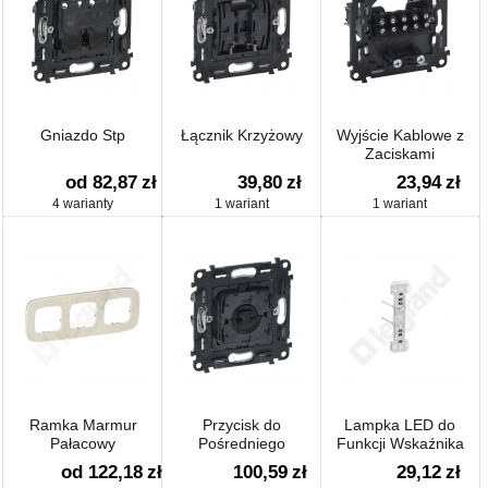
Gniazdo Stp
Łącznik Krzyżowy
Wyjście Kablowe z
Zaciskami
od 82,87
zł
39,80
zł
23,94
zł
4 warianty
1 wariant
1 wariant
Ramka Marmur
Przycisk do
Lampka LED do
Pałacowy
Pośredniego
Funkcji Wskaźnika
Sterowania Roletami
Napięcia Łącznika
od 122,18
zł
100,59
zł
29,12
zł
Schodowego