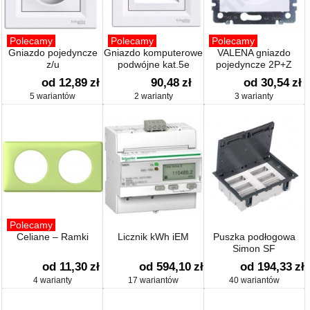
Polecamy
Polecamy
Polecamy
Gniazdo pojedyncze
Gniazdo komputerowe
VALENA gniazdo
z/u
podwójne kat.5e
pojedyncze 2P+Z
od 12,89
zł
90,48
zł
od 30,54
zł
5 wariantów
2 warianty
3 warianty
Polecamy
Celiane – Ramki
Licznik kWh iEM
Puszka podłogowa
Simon SF
od 11,30
zł
od 594,10
zł
od 194,33
zł
4 warianty
17 wariantów
40 wariantów