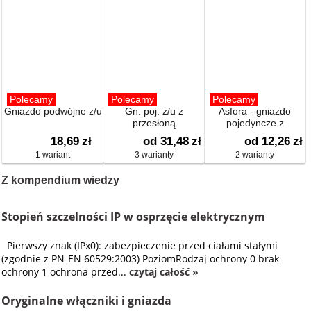
Polecamy
Polecamy
Polecamy
Gniazdo podwójne z/u
Gn. poj. z/u z
Asfora - gniazdo
przesłoną
pojedyncze z
uziemieniem
18,69
zł
od 31,48
zł
od 12,26
zł
1 wariant
3 warianty
2 warianty
Z kompendium wiedzy
Stopień szczelności IP w osprzęcie elektrycznym
Pierwszy znak (IPx0): zabezpieczenie przed ciałami stałymi
(zgodnie z PN-EN 60529:2003) PoziomRodzaj ochrony 0 brak
ochrony 1 ochrona przed...
czytaj całość »
Oryginalne włączniki i gniazda